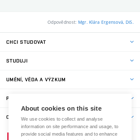
Odpovědnost:
Mgr. Klára Ergensová, DiS.
CHCI STUDOVAT
Pojďte na FaVU
STUDUJI
Nabídka ateliérů
Aktuality a výzvy
Přijímačky
UMĚNÍ, VĚDA A VÝZKUM
Studijní oddělení
Dny otevřených dveří
Centrum výzkumu
Časový plán studia
PRO VEŘEJNOST
Přípravné kurzy
Umělecká činnost
Studijní předpisy a formuláře
About cookies on this site
Studium bez bariér
Letní školy a semestrální kurzy
Publikační činnost
O FAKULTĚ
Studium a stáže v zahraničí
We use cookies to collect and analyse
Katedra teorií a dějin umění
Nakladatelská a vydavatelská činnost
Projekty
information on site performance and usage, to
Rezidenční pobyty
Aktuality
Kabinety a dílny
Research Catalogue
provide social media features and to enhance
Vysoké
Výstavy
Odborná praxe