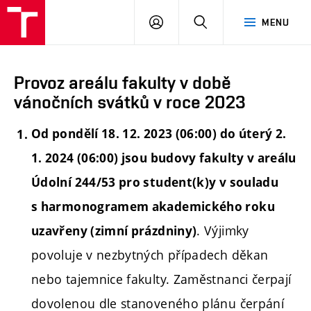
PŘIHLÁSIT
HLEDAT
MENU
SE
Provoz areálu fakulty v době
vánočních svátků v roce 2023
Od pondělí 18. 12. 2023 (06:00) do úterý 2.
1. 2024 (06:00) jsou budovy fakulty v areálu
Údolní 244/53 pro student(k)y v souladu
s harmonogramem akademického roku
. Výjimky
uzavřeny (zimní prázdniny)
povoluje v nezbytných případech děkan
nebo tajemnice fakulty. Zaměstnanci čerpají
dovolenou dle stanoveného plánu čerpání