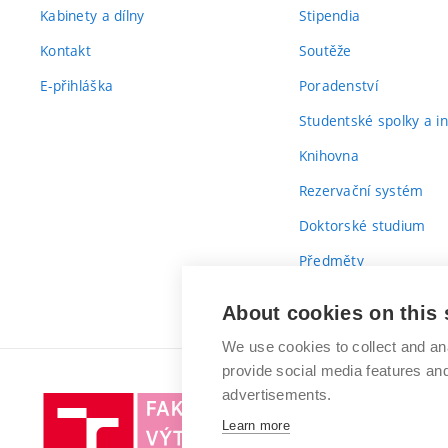
Kabinety a dílny
Stipendia
Kontakt
Soutěže
E-přihláška
Poradenství
Studentské spolky a ini
Knihovna
Rezervační systém
Doktorské studium
Předměty
Průvodce prvákem
About cookies on this 
We use cookies to collect and an
provide social media features a
advertisements.
Vysoké
Learn more
učení