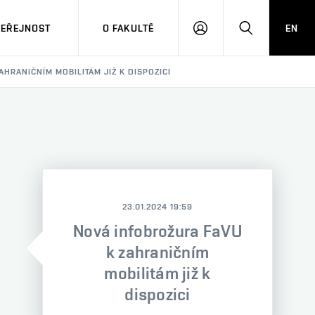
VEŘEJNOST
O FAKULTĚ
EN
PŘIHLÁSIT
HLEDAT
SE
HRANIČNÍM MOBILITÁM JIŽ K DISPOZICI
23.01.2024 19:59
Nová infobrožura FaVU
k zahraničním
mobilitám již k
dispozici