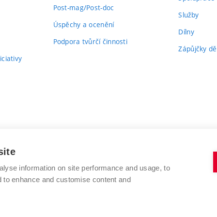
Post-mag/Post-doc
Služby
Úspěchy a ocenění
Dílny
Podpora tvůrčí činnosti
Zápůjčky dě
ciativy
site
alyse information on site performance and usage, to
nd to enhance and customise content and
VYSOKÉ UČENÍ TECHNICKÉ V BRNĚ
FAKULTA VÝTVARNÝCH UMĚNÍ
Údolní 244/53