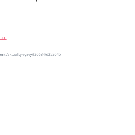
.D.
denti/aktuality-vyzvy/f26634/d252045