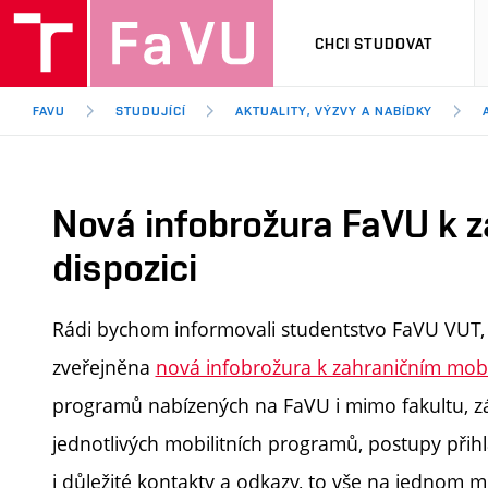
CHCI STUDOVAT
FAVU
STUDUJÍCÍ
AKTUALITY, VÝZVY A NABÍDKY
Nová infobrožura FaVU k z
dispozici
Rádi bychom informovali studentstvo FaVU VUT, 
zveřejněna
nová infobrožura k zahraničním mobi
programů nabízených na FaVU i mimo fakultu, zá
jednotlivých mobilitních program
ů, postupy při
i důležité kontakty a odkazy, to vše na
jednom mí