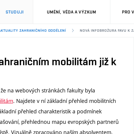
STUDUJI
UMĚNÍ, VĚDA A VÝZKUM
PRO 
AKTUALITY ZAHRANIČNÍHO ODDĚLENÍ
NOVÁ INFOBROŽURA FAVU K ZA
ahraničním mobilitám již k
že na webových stránkách fakulty byla
litám
. Najdete v ní základní přehled mobilitních
kladní přehled charakteristik a podmínek
hlašování, přehlednou mapu evropských partnerů
stě. Vizuálně zpracováno naším absolventem.