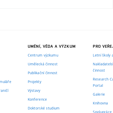
UMĚNÍ, VĚDA A VÝZKUM
PRO VEŘE
Centrum výzkumu
Letní školy
Umělecká činnost
Nakladatels
činnost
Publikační činnost
Research C
rmuláře
Projekty
Portal
aničí
Výstavy
Galerie
Konference
Knihovna
Doktorské studium
Spolupráce