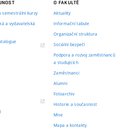
JNOST
O FAKULTĚ
 a semestrální kurzy
Aktuality
ká a vydavatelská
Informační tabule
Organizační struktura
atalogue
Sociální bezpečí
Podpora a rozvoj zaměstnanců
a studujících
Zaměstnanci
Alumni
Fotoarchiv
Historie a současnost
l
Mise
Mapa a kontakty