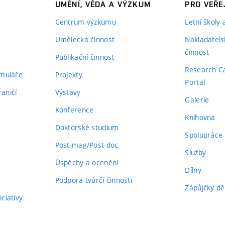
UMĚNÍ, VĚDA A VÝZKUM
PRO VEŘE
Centrum výzkumu
Letní školy
Umělecká činnost
Nakladatels
činnost
Publikační činnost
Research C
rmuláře
Projekty
Portal
aničí
Výstavy
Galerie
Konference
Knihovna
Doktorské studium
Spolupráce
Post-mag/Post-doc
Služby
Úspěchy a ocenění
Dílny
Podpora tvůrčí činnosti
Zápůjčky dě
ciativy