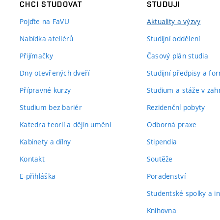
CHCI STUDOVAT
STUDUJI
Pojďte na FaVU
Aktuality a výzvy
Nabídka ateliérů
Studijní oddělení
Přijímačky
Časový plán studia
Dny otevřených dveří
Studijní předpisy a fo
Přípravné kurzy
Studium a stáže v zahr
Studium bez bariér
Rezidenční pobyty
Katedra teorií a dějin umění
Odborná praxe
Kabinety a dílny
Stipendia
Kontakt
Soutěže
E-přihláška
Poradenství
Studentské spolky a ini
Knihovna