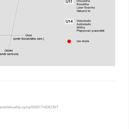
denti/aktuality-vyzvy/f26017/d282367