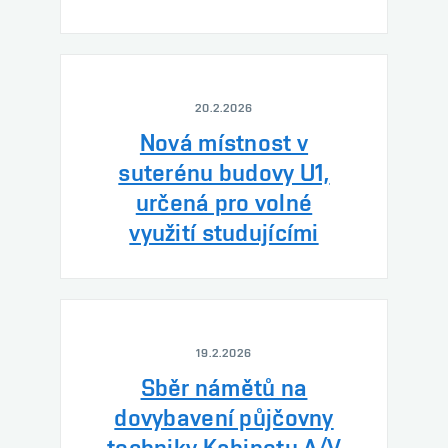
20.2.2026
Nová místnost v
suterénu budovy U1,
určená pro volné
využití studujícími
19.2.2026
Sběr námětů na
dovybavení půjčovny
techniky Kabinetu A/V