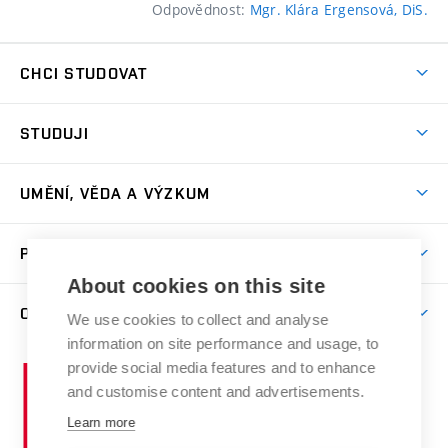
Odpovědnost:
Mgr. Klára Ergensová, DiS.
CHCI STUDOVAT
Pojďte na FaVU
STUDUJI
Nabídka ateliérů
Aktuality a výzvy
Přijímačky
UMĚNÍ, VĚDA A VÝZKUM
Studijní oddělení
Dny otevřených dveří
Centrum výzkumu
Časový plán studia
PRO VEŘEJNOST
Přípravné kurzy
Umělecká činnost
Studijní předpisy a formuláře
About cookies on this site
Studium bez bariér
Letní školy a semestrální kurzy
Publikační činnost
O FAKULTĚ
Studium a stáže v zahraničí
We use cookies to collect and analyse
Katedra teorií a dějin umění
Nakladatelská a vydavatelská činnost
Projekty
information on site performance and usage, to
Rezidenční pobyty
Aktuality
Kabinety a dílny
Research Catalogue
provide social media features and to enhance
Vysoké
Výstavy
Odborná praxe
Portal
Informační tabule
and customise content and advertisements.
Kontakt
učení
Konference
Stipendia
technické
Learn more
Galerie
Organizační struktura
E-přihláška
Doktorské studium