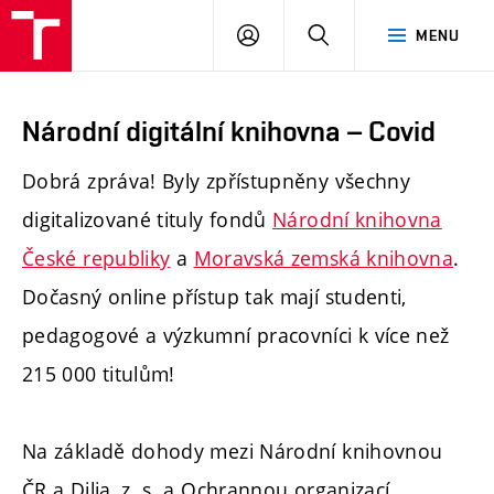
PŘIHLÁSIT
HLEDAT
MENU
SE
Národní digitální knihovna – Covid
Dobrá zpráva! Byly zpřístupněny všechny
digitalizované tituly fondů
Národní knihovna
České republiky
a
Moravská zemská knihovna
.
Dočasný online přístup tak mají studenti,
pedagogové a výzkumní pracovníci k více než
215 000 titulům!
Na základě dohody mezi Národní knihovnou
ČR a Dilia, z. s. a Ochrannou organizací