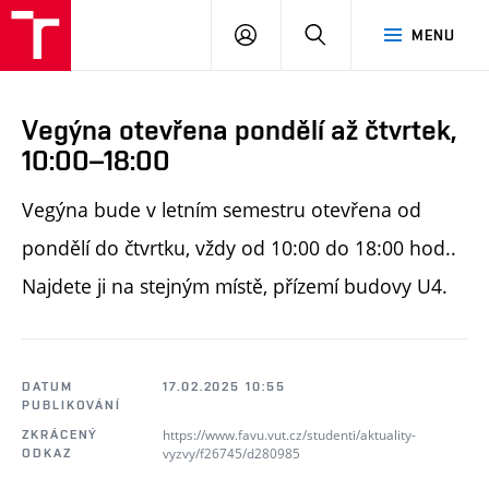
PŘIHLÁSIT
HLEDAT
MENU
SE
Vegýna otevřena pondělí až čtvrtek,
10:00–18:00
Vegýna bude v letním semestru otevřena od
pondělí do čtvrtku, vždy od 10:00 do 18:00 hod..
Najdete ji na stejným místě, přízemí budovy U4.
DATUM
17.02.2025 10:55
PUBLIKOVÁNÍ
https://www.favu.vut.cz/studenti/aktuality-
ZKRÁCENÝ
vyzvy/f26745/d280985
ODKAZ