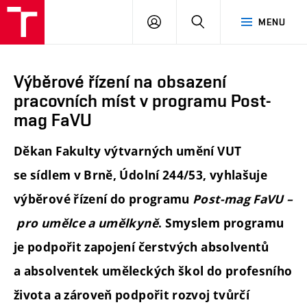
PŘIHLÁSIT
HLEDAT
MENU
SE
Výběrové řízení na obsazení
pracovních míst v programu Post-
mag FaVU
Děkan Fakulty výtvarných umění VUT
se sídlem v Brně, Údolní 244/53, vyhlašuje
výběrové řízení
do programu
Post-mag FaVU –
pro umělce a umělkyně
. Smyslem programu
je podpořit zapojení čerstvých absolventů
a absolventek uměleckých škol do profesního
života a zároveň podpořit rozvoj tvůrčí