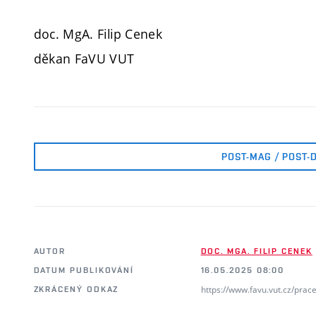
doc. MgA. Filip Cenek
děkan FaVU VUT
POST-MAG / POST-
AUTOR
DOC. MGA. FILIP CENEK
DATUM PUBLIKOVÁNÍ
16.05.2025 08:00
https://www.favu.vut.cz/prac
ZKRÁCENÝ ODKAZ