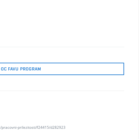
DOC FAVU PROGRAM
e/pracovni-prilezitosti/f24415/d282923