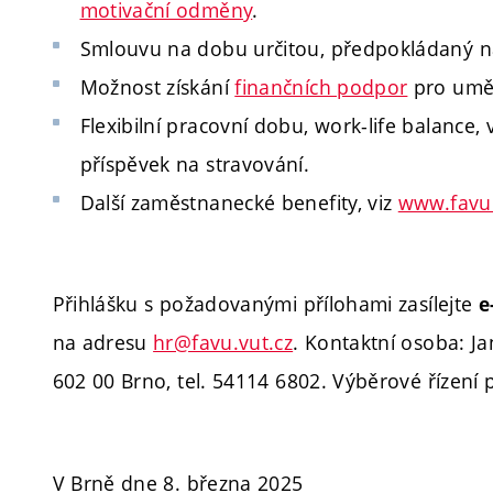
motivační odměny
.
Smlouvu na dobu určitou, předpokládaný ná
Možnost získání
finančních podpor
pro uměle
Flexibilní pracovní dobu, work-life balance, 
příspěvek na stravování.
Další zaměstnanecké benefity, viz
www.favu.
Přihlášku s požadovanými přílohami zasílejte
e
na adresu
hr@favu.vut.cz
.
Kontaktní osoba: Ja
602 00 Brno, tel. 54114 6802. Výběrové řízení
V Brně dne 8. března 2025