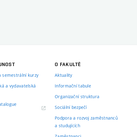
JNOST
O FAKULTĚ
 a semestrální kurzy
Aktuality
ká a vydavatelská
Informační tabule
Organizační struktura
atalogue
Sociální bezpečí
Podpora a rozvoj zaměstnanců
a studujících
Zaměstnanci