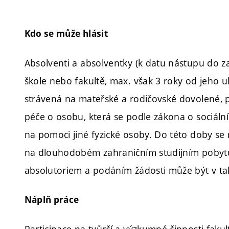
Kdo se může hlásit
Absolventi a absolventky (k datu nástupu do 
škole nebo fakultě, max. však 3 roky od jeho 
strávená na mateřské a rodičovské dovolené, p
péče o osobu, která se podle zákona o sociáln
na pomoci jiné fyzické osoby.
Do této doby se 
na dlouhodobém zahraničním studijním pobytu
absolutoriem a podáním žádosti může být v ta
Náplň práce
Participace na tvůrčí a výzkumné činnosti faku