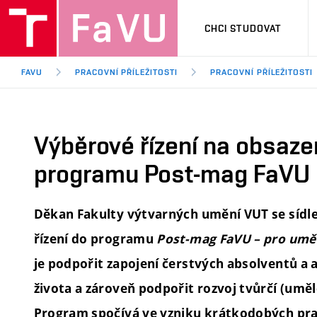
CHCI STUDOVAT
FAVU
PRACOVNÍ PŘÍLEŽITOSTI
PRACOVNÍ PŘÍLEŽITOSTI
Výběrové řízení na obsaze
programu Post-mag FaVU
Děkan Fakulty výtvarných umění VUT se sídle
řízení
do programu
Post-mag FaVU – pro umě
je podpořit zapojení čerstvých absolventů a
života a zároveň podpořit rozvoj tvůrčí (uměl
Program spočívá ve vzniku krátkodobých prac