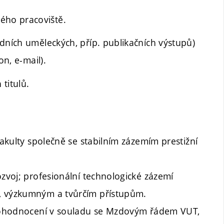
ého pracoviště.
dních uměleckých, příp. publikačních výstupů)
on, e-mail).
titulů.
fakulty společně se stabilním zázemím prestižní
ozvoj; profesionální technologické zázemí
, výzkumným a tvůrčím přístupům.
vé ohodnocení v souladu se Mzdovým řádem VUT,