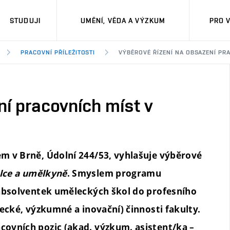
STUDUJI
UMĚNÍ, VĚDA A VÝZKUM
PRO 
PRACOVNÍ PŘÍLEŽITOSTI
VÝBĚROVÉ ŘÍZENÍ NA OBSAZENÍ PR
ní pracovních míst v
m v Brně, Údolní 244/53, vyhlašuje výběrové
lce a umělkyně
. Smyslem programu
 absolventek uměleckých škol do profesního
ecké, výzkumné a inovační) činnosti fakulty.
ovních pozic (akad. výzkum. asistent/ka –