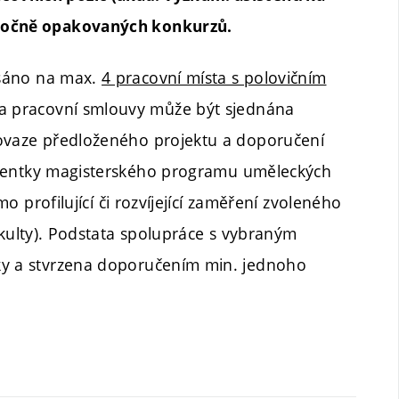
oročně opakovaných konkurzů.
sáno na max.
4 pracovní místa s polovičním
a pracovní smlouvy může být sjednána
povaze předloženého projektu a doporučení
lventky magisterského programu uměleckých
mo profilující či rozvíjející zaměření zvoleného
kulty). Podstata spolupráce s vybraným
ky a stvrzena doporučením min. jednoho