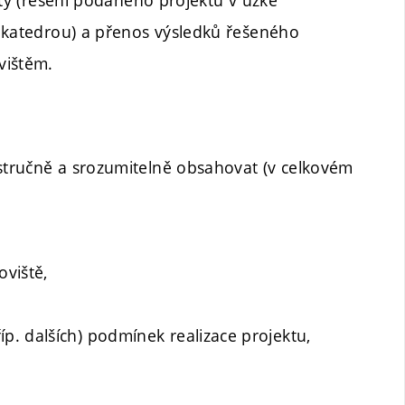
i katedrou) a přenos výsledků řešeného
vištěm.
 stručně a srozumitelně obsahovat (v celkovém
viště,
íp. dalších) podmínek realizace projektu,