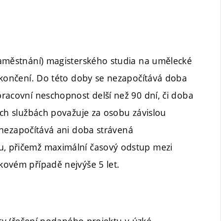
zaměstnání) magisterského studia na umělecké
ukončení. Do této doby se nezapočítává doba
racovní neschopnost delší než 90 dní, či doba
ích službách považuje za osobu závislou
nezapočítává ani doba strávená
, přičemž maximální časový odstup mezi
kovém případě nejvýše 5 let.
lty (řešení podaného projektu v úzké