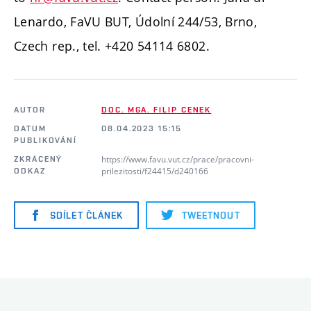
Lenardo, FaVU BUT, Údolní 244/53, Brno,
Czech rep., tel. +420 54114 6802.
AUTOR
DOC. MGA. FILIP CENEK
DATUM
08.04.2023 15:15
PUBLIKOVÁNÍ
https://www.favu.vut.cz/prace/pracovni-
ZKRÁCENÝ
prilezitosti/f24415/d240166
ODKAZ
SDÍLET ČLÁNEK
TWEETNOUT