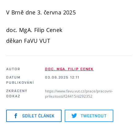
V Brně dne 3. června 2025
doc. MgA. Filip Cenek
děkan FaVU VUT
AUTOR
DOC. MGA. FILIP CENEK
DATUM
03.06.2025 12:11
PUBLIKOVÁNÍ
https://www.favu.vut.cz/prace/pracovni-
ZKRÁCENÝ
prilezitosti/f24415/d292352
ODKAZ
SDÍLET ČLÁNEK
TWEETNOUT