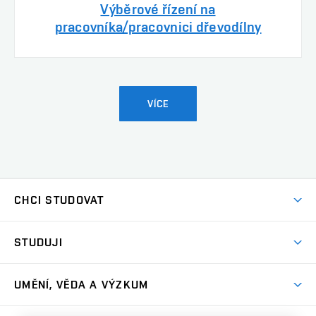
Výběrové řízení na
pracovníka/pracovnici dřevodílny
VÍCE
CHCI STUDOVAT
Pojďte na FaVU
STUDUJI
Nabídka ateliérů
Aktuality a výzvy
Přijímačky
UMĚNÍ, VĚDA A VÝZKUM
Studijní oddělení
Dny otevřených dveří
Centrum výzkumu