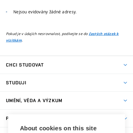
Nejsou evidovány žádné adresy.
Pokud je v údajích nesrovnalost, podívejte se do
častých otázek k
.
vizitkám
CHCI STUDOVAT
Pojďte na FaVU
STUDUJI
Nabídka ateliérů
Aktuality a výzvy
Přijímačky
UMĚNÍ, VĚDA A VÝZKUM
Studijní oddělení
Dny otevřených dveří
Centrum výzkumu
Časový plán studia
PRO VEŘEJNOST
Přípravné kurzy
Umělecká činnost
Studijní předpisy a formuláře
About cookies on this site
Studium bez bariér
Letní školy a semestrální kurzy