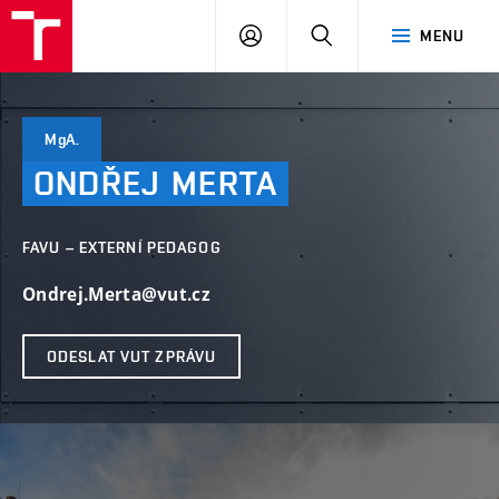
PŘIHLÁSIT
HLEDAT
MENU
SE
MgA.
ONDŘEJ
MERTA
FAVU – EXTERNÍ PEDAGOG
Ondrej.Merta@vut.cz
ODESLAT VUT ZPRÁVU