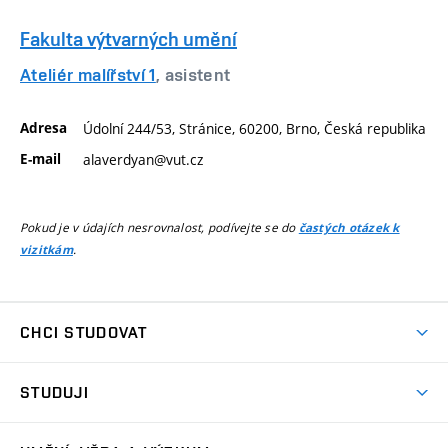
Fakulta výtvarných umění
Ateliér malířství 1
, asistent
Adresa
Údolní 244/53, Stránice, 60200, Brno, Česká republika
E-mail
alaverdyan@vut.cz
Pokud je v údajích nesrovnalost, podívejte se do
častých otázek k
.
vizitkám
CHCI STUDOVAT
Pojďte na FaVU
STUDUJI
Nabídka ateliérů
Aktuality a výzvy
Přijímačky