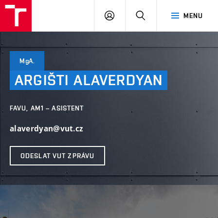
PŘIHLÁSIT
HLEDAT
MENU
SE
MgA.
ARGIŠTI
ALAVERDYAN
FAVU, AM1 – ASISTENT
alaverdyan@vut.cz
ODESLAT VUT ZPRÁVU