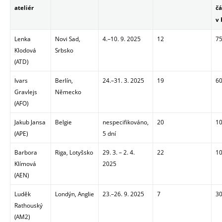
ateliér
čá
v 
Lenka
Novi Sad,
4.
–
10. 9. 2025
12
75
Klodová
Srbsko
(ATD)
Ivars
Berlín,
24.
–
31. 3. 2025
19
60
Gravlejs
Německo
(AFO)
Jakub Jansa
Belgie
nespecifikováno,
20
10
(APE)
5 dní
Barbora
Riga, Lotyšsko
29. 3.
–
2. 4.
22
10
Klímová
2025
(AEN)
Luděk
Londýn, Anglie
23.
–
26. 9. 2025
7
30
Rathouský
(AM2)