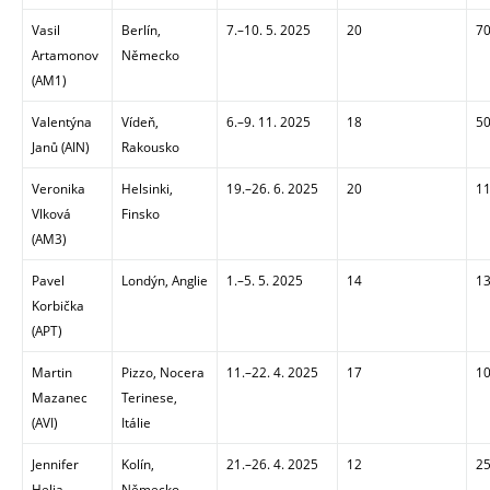
Vasil
Berlín,
7.
–
10. 5. 2025
20
70
Artamonov
Německo
(AM1)
Valentýna
Vídeň,
6.–9. 11. 2025
18
50
Janů (AIN)
Rakousko
Veronika
Helsinki,
19.
–
26. 6. 2025
20
11
Vlková
Finsko
(AM3)
Pavel
Londýn, Anglie
1.
–
5. 5. 2025
14
13
Korbička
(APT)
Martin
Pizzo, Nocera
11.
–
22. 4. 2025
17
10
Mazanec
Terinese,
(AVI)
Itálie
Jennifer
Kolín,
21.
–
26. 4. 2025
12
25
Helia
Německo