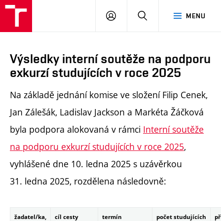
PŘIHLÁSIT
HLEDAT
MENU
SE
Výsledky interní soutěže na podporu
exkurzí studujících v roce 2025
Na základě jednání komise ve složení Filip Cenek,
Jan Zálešák, Ladislav Jackson a Markéta Žáčková
byla podpora alokovaná v rámci
Interní soutěže
na podporu exkurzí studujících v roce 2025
,
vyhlášené dne 10. ledna 2025 s uzávěrkou
31. ledna 2025, rozdělena následovně:
žadatel/ka,
cíl cesty
termín
počet studujících
př