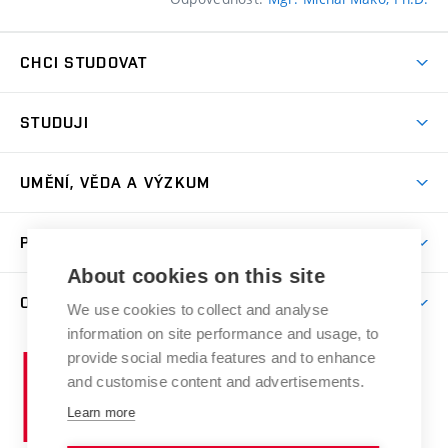
CHCI STUDOVAT
Pojďte na FaVU
STUDUJI
Nabídka ateliérů
Aktuality a výzvy
Přijímačky
UMĚNÍ, VĚDA A VÝZKUM
Studijní oddělení
Dny otevřených dveří
Centrum výzkumu
Časový plán studia
PRO VEŘEJNOST
Přípravné kurzy
Umělecká činnost
Studijní předpisy a formuláře
About cookies on this site
Studium bez bariér
Letní školy a semestrální kurzy
Publikační činnost
O FAKULTĚ
Studium a stáže v zahraničí
We use cookies to collect and analyse
Katedra teorií a dějin umění
Nakladatelská a vydavatelská činnost
Projekty
information on site performance and usage, to
Rezidenční pobyty
Aktuality
Kabinety a dílny
Research Catalogue
provide social media features and to enhance
Vysoké
Výstavy
Odborná praxe
Portal
Informační tabule
and customise content and advertisements.
Kontakt
učení
Konference
Stipendia
technické
Learn more
Galerie
Organizační struktura
E-přihláška
Doktorské studium
v
Soutěže