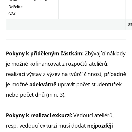
DeFelice
(VAS)
85
Zbývající náklady
Pokyny k přiděleným částkám:
je možné kofinancovat z rozpočtů ateliérů,
realizaci výstav z výzev na tvůrčí činnost, případně
je možné
upravit počet studentů*ek
adekvátně
nebo počet dnů (min. 3).
Vedoucí ateliérů,
Pokyny k realizaci exkurzí:
resp. vedoucí exkurzí musí dodat
nejpozději