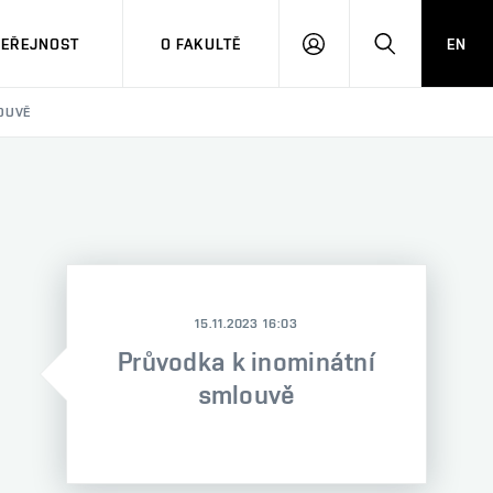
VEŘEJNOST
O FAKULTĚ
EN
PŘIHLÁSIT
HLEDAT
SE
OUVĚ
15.11.2023 16:03
Průvodka k inominátní
smlouvě