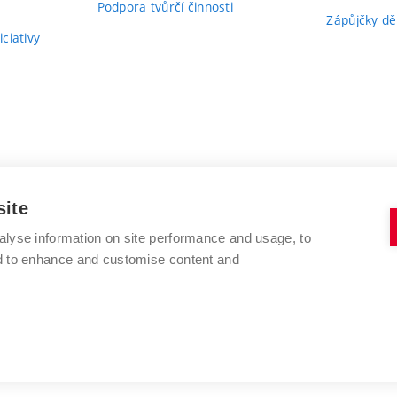
Podpora tvůrčí činnosti
Zápůjčky dě
ciativy
site
alyse information on site performance and usage, to
nd to enhance and customise content and
VYSOKÉ UČENÍ TECHNICKÉ V BRNĚ
FAKULTA VÝTVARNÝCH UMĚNÍ
Údolní 244/53
www.favu.vut.cz
602 00 Brno
studijni@favu.vut.cz