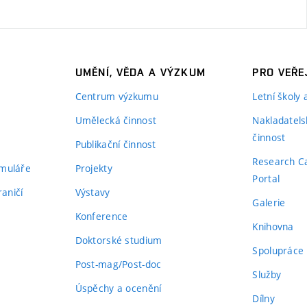
UMĚNÍ, VĚDA A VÝZKUM
PRO VEŘE
Centrum výzkumu
Letní školy
Umělecká činnost
Nakladatels
činnost
Publikační činnost
Research C
rmuláře
Projekty
Portal
aničí
Výstavy
Galerie
Konference
Knihovna
Doktorské studium
Spolupráce
Post-mag/Post-doc
Služby
Úspěchy a ocenění
Dílny