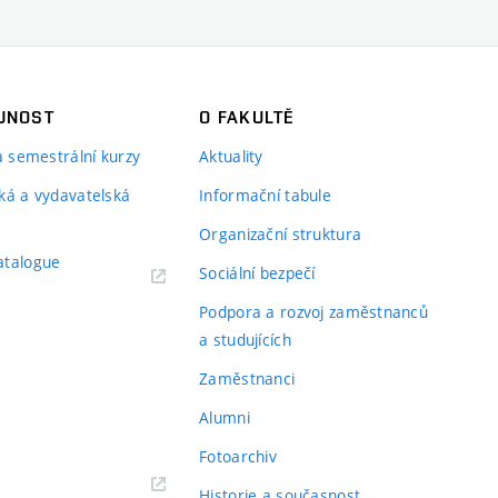
JNOST
O FAKULTĚ
 a semestrální kurzy
Aktuality
ká a vydavatelská
Informační tabule
Organizační struktura
atalogue
Sociální bezpečí
Podpora a rozvoj zaměstnanců
a studujících
Zaměstnanci
Alumni
Fotoarchiv
Historie a současnost