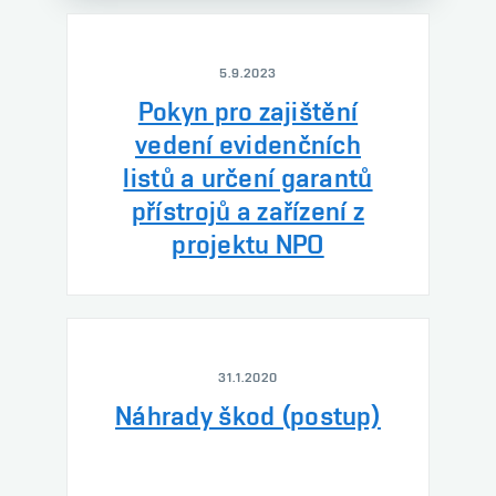
5.9.2023
Pokyn pro zajištění
vedení evidenčních
listů a určení garantů
přístrojů a zařízení z
projektu NPO
31.1.2020
Náhrady škod (postup)