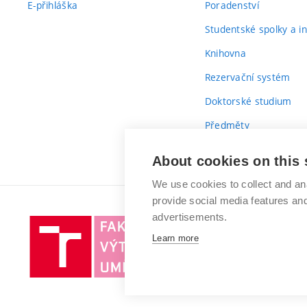
E-přihláška
Poradenství
Studentské spolky a ini
Knihovna
Rezervační systém
Doktorské studium
Předměty
Průvodce prvákem
About cookies on this 
We use cookies to collect and an
provide social media features a
advertisements.
Vysoké
Learn more
učení
technické
v
Brně