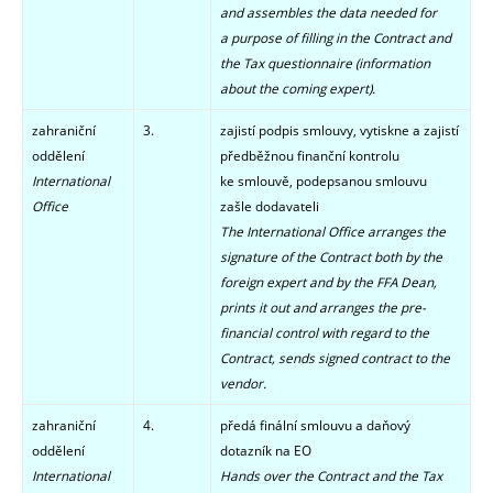
and
assembles the data needed for
a purpose of filling in the Contract and
the Tax questionnaire (information
about the coming expert).
zahraniční
3.
zajistí podpis smlouvy, vytiskne a zajistí
oddělení
předběžnou finanční kontrolu
International
ke smlouvě,
podepsanou smlouvu
Office
zašle dodavateli
The International Office arranges the
signature of the Contract both by the
foreign expert and by the FFA Dean,
prints it out and arranges the pre-
financial control with regard to the
Contract, sends signed contract to the
vendor.
zahraniční
4.
předá finální smlouvu a daňový
oddělení
dotazník na EO
International
Hands over the Contract and the Tax