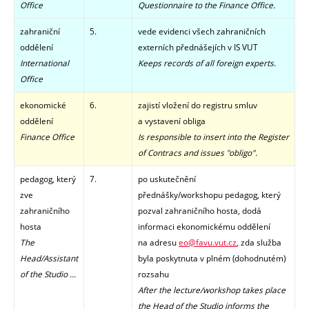
Office
Questionnaire to the
Finance Office
.
zahraniční
5.
vede evidenci všech zahraničních
oddělení
externích přednášejích v IS VUT
International
Keeps records of all foreign experts.
Office
ekonomické
6.
zajistí vložení do registru smluv
oddělení
a vystavení obliga
Finance Office
Is responsible to insert into the Register
of Contracs and issues "obligo".
pedagog, který
7.
po uskutečnění
zve
přednášky/workshopu pedagog, který
zahraničního
pozval zahraničního hosta, dodá
hosta
informaci ekonomickému oddělení
The
na adresu
eo@favu.vut.cz
, zda služba
Head/Assistant
byla poskytnuta v plném (dohodnutém)
of the Studio ...
rozsahu
After the lecture/workshop takes place
the Head of the Studio informs the