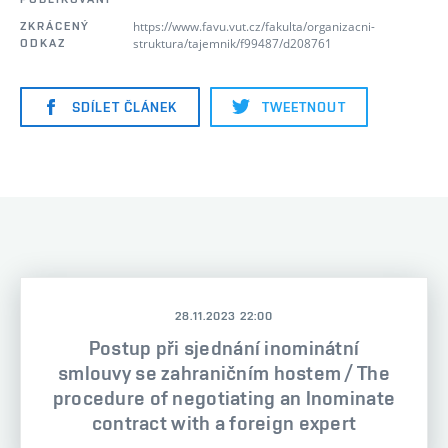
https://www.favu.vut.cz/fakulta/organizacni-
ZKRÁCENÝ
struktura/tajemnik/f99487/d208761
ODKAZ
SDÍLET ČLÁNEK
TWEETNOUT
28.11.2023 22:00
Postup při sjednání inominátní
smlouvy se zahraničním hostem / The
procedure of negotiating an Inominate
contract with a foreign expert