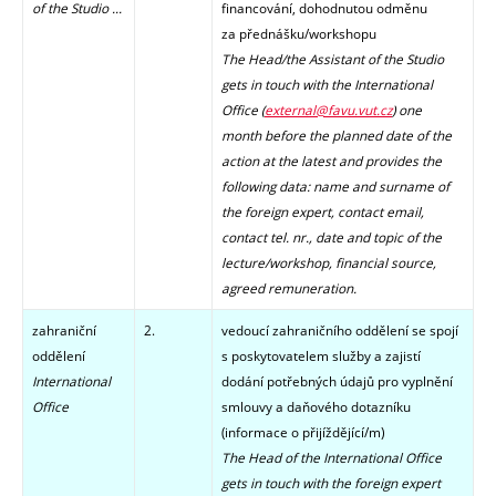
of the Studio ...
financování, dohodnutou odměnu
za přednášku/workshopu
The Head/the Assistant of the Studio
gets in touch with the International
Office (
external@favu.vut.cz
)
one
month before the planned date of the
action at the latest and provides the
following data: name and surname of
the foreign expert, contact email,
contact tel. nr., date and topic of the
lecture/workshop, financial source,
agreed remuneration.
zahraniční
2.
vedoucí zahraničního oddělení se spojí
oddělení
s poskytovatelem služby a zajistí
International
dodání potřebných údajů pro vyplnění
Office
smlouvy a daňového dotazníku
(informace o přijíždějící/m)
The Head of the International Office
gets in touch with the foreign expert