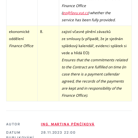
Finance Office
(
eo@favu.vut.cz
)
whether the
service has been fully provided.
ekonomické
8.
zajistí včasné plnění závazků
oddělení
ze smlouvy (v případě, že je sjednán
Finance Office
splátkový kalendář, evidenci splátek si
vede a hlídá EO)
Ensures that the commitments related
to the Contract are fulfilled on time (in
case there is a payment callendar
agreed, the records of the payments
are kept and in responsibility of the
Finance Office
).
AUTOR
ING. MARTINA PĚNČÍKOVÁ
DATUM
28.11.2023 22:00
PUBLIKOVÁNÍ