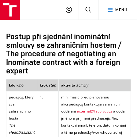
PŘIHLÁSIT
HLEDAT
MENU
SE
Postup při sjednání inominátní
smlouvy se zahraničním hostem /
The procedure of negotiating an
Inominate contract with a foreign
expert
who
step
activity
kdo
krok
aktivita
pedagog, který
1.
min. měsíc před plánovanou
zve
akcí pedagog kontaktuje zahraniční
zahraničního
oddělení
external@favu.vut.cz
a dodá
hosta
jméno a příjmení přednášející/ho,
The
kontaktní email, telefon, datum konání
Head/Assistant
a téma přednášky/workshopu, zdroj