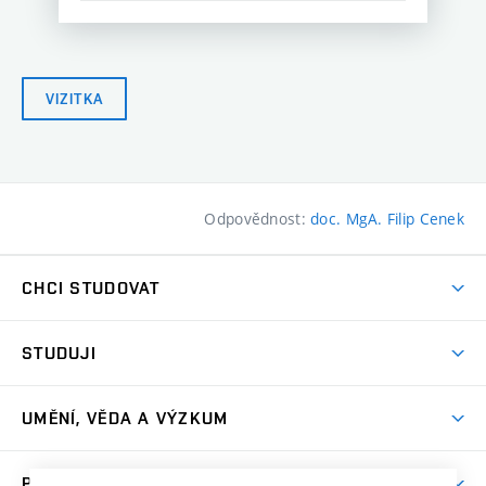
VIZITKA
Odpovědnost:
doc. MgA. Filip Cenek
CHCI STUDOVAT
Pojďte na FaVU
STUDUJI
Nabídka ateliérů
Aktuality a výzvy
Přijímačky
UMĚNÍ, VĚDA A VÝZKUM
Studijní oddělení
Dny otevřených dveří
Centrum výzkumu
Časový plán studia
PRO VEŘEJNOST
Přípravné kurzy