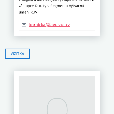
zástupce fakulty v Segmentu Výtvarná
umění RUV
korbicka@favu.vut.cz
VIZITKA