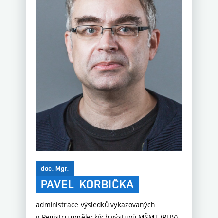
doc. Mgr.
PAVEL
KORBIČKA
administrace výsledků vykazovaných
v Registru uměleckých výstupů MŠMT (RUV),