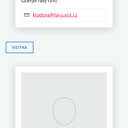
Galerijní rady FaVU
klodova@favu.vut.cz
VIZITKA