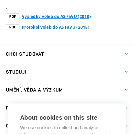
.
Výsledky voleb do AS FaVU (2018)
PDF
Protokol voleb do AS FaVU (2018)
PDF
CHCI STUDOVAT
Pojďte na FaVU
STUDUJI
Nabídka ateliérů
Aktuality a výzvy
Přijímačky
UMĚNÍ, VĚDA A VÝZKUM
Studijní oddělení
Dny otevřených dveří
Centrum výzkumu
Časový plán studia
PRO VEŘEJNOST
Přípravné kurzy
Umělecká činnost
Studijní předpisy a formuláře
About cookies on this site
Studium bez bariér
Letní školy a semestrální kurzy
Publikační činnost
O FAKULTĚ
Studium a stáže v zahraničí
We use cookies to collect and analyse
Katedra teorií a dějin umění
Nakladatelská a vydavatelská činnost
Projekty