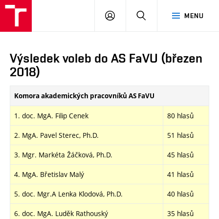
PŘIHLÁSIT
HLEDAT
MENU
SE
Výsledek voleb do AS FaVU (březen
2018)
Komora akademických pracovníků AS FaVU
1. doc. MgA. Filip Cenek
80 hlasů
2. MgA. Pavel Sterec, Ph.D.
51 hlasů
3. Mgr. Markéta Žáčková, Ph.D.
45 hlasů
4. MgA. Břetislav Malý
41 hlasů
5. doc. Mgr.A Lenka Klodová, Ph.D.
40 hlasů
6. doc. MgA. Luděk Rathouský
35 hlasů