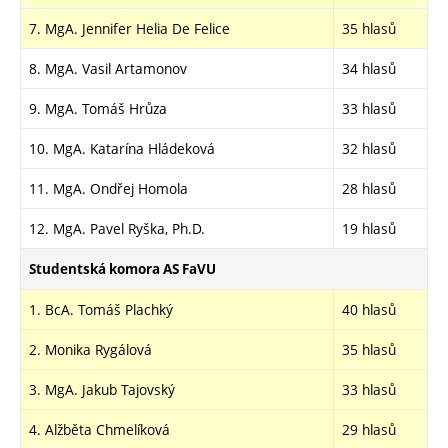
7. MgA. Jennifer Helia De Felice
35 hlasů
8. MgA. Vasil Artamonov
34 hlasů
9. MgA. Tomáš Hrůza
33 hlasů
10. MgA. Katarína Hládeková
32 hlasů
11. MgA. Ondřej Homola
28 hlasů
12. MgA. Pavel Ryška, Ph.D.
19 hlasů
Studentská komora AS FaVU
1. BcA. Tomáš Plachký
40 hlasů
2. Monika Rygálová
35 hlasů
3. MgA. Jakub Tajovský
33 hlasů
4. Alžběta Chmelíková
29 hlasů