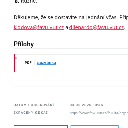
Různé.
Děkujeme, že se dostavíte na jednání včas. Př
klodova@favu.vut.cz
a
dilenardo@favu.vut.cz
.
Přílohy
pozvánka
PDF
DATUM PUBLIKOVÁNÍ
04.05.2025 19:36
https://www.favu.vut.cz/fakulta/org
ZKRÁCENÝ ODKAZ