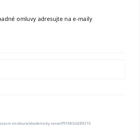
ípadné omluvy adresujte na e-maily
anizacni-struktura/akademicky-senat/f91683/d289210