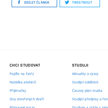
SDÍLET ČLÁNEK
TWEETNOUT
CHCI STUDOVAT
STUDUJI
Pojďte na FaVU
Aktuality a výzvy
Nabídka ateliérů
Studijní oddělení
Přijímačky
Časový plán studia
Dny otevřených dveří
Studijní předpisy a fo
Přípravné kurzy
Studium a stáže v zahr