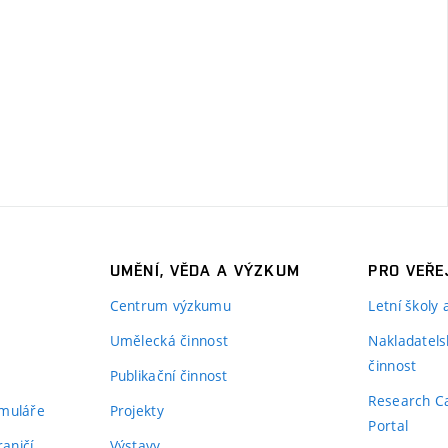
UMĚNÍ, VĚDA A VÝZKUM
PRO VEŘE
Centrum výzkumu
Letní školy
Umělecká činnost
Nakladatels
činnost
Publikační činnost
Research C
rmuláře
Projekty
Portal
aničí
Výstavy