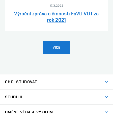
17.3.2022
Výroční zpráva o činnosti FaVU VUT za
rok 2021
VÍCE
CHCI STUDOVAT
Pojďte na FaVU
STUDUJI
Nabídka ateliérů
Aktuality a výzvy
Přijímačky
UMĚNÍ, VĚDA A VÝZKUM