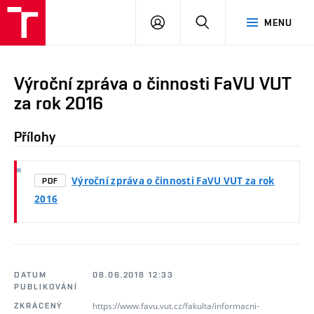
PŘIHLÁSIT
HLEDAT
MENU
SE
Výroční zpráva o činnosti FaVU VUT
za rok 2016
Přílohy
Výroční zpráva o činnosti FaVU VUT za rok
PDF
2016
DATUM
08.06.2018 12:33
PUBLIKOVÁNÍ
https://www.favu.vut.cz/fakulta/informacni-
ZKRÁCENÝ