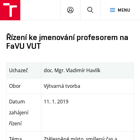
PŘIHLÁSIT
HLEDAT
MENU
SE
Řízení ke jmenování profesorem na
FaVU VUT
Uchazeč
doc. Mgr. Vladimír Havlík
Obor
Výtvarná tvorba
Datum
11. 1. 2019
zahájení
řízení
Téma
Ztělesněné místo, smíšený čas a