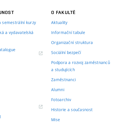
JNOST
O FAKULTĚ
 a semestrální kurzy
Aktuality
ká a vydavatelská
Informační tabule
Organizační struktura
atalogue
Sociální bezpečí
Podpora a rozvoj zaměstnanců
a studujících
Zaměstnanci
Alumni
Fotoarchiv
Historie a současnost
l
Mise