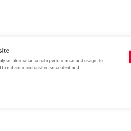
site
alyse information on site performance and usage, to
nd to enhance and customise content and
VYSOKÉ UČENÍ TECHNICKÉ V BRNĚ
FAKULTA VÝTVARNÝCH UMĚNÍ
Údolní 244/53
www.favu.vut.cz
602 00 Brno
studijni@favu.vut.cz