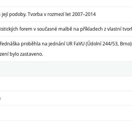
 její podoby. Tvorba v rozmezí let 2007–2014
istických forem v současné malbě na příkladech z vlastní tvo
přednáška proběhla na jednání UR FaVU (Údolní 244/53, Brno
ízení bylo zastaveno.
)