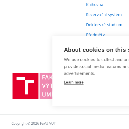
Knihovna
Rezervační systém
Doktorské studium
Předměty
Průvodce prvákem
About cookies on this 
We use cookies to collect and an
provide social media features a
advertisements.
Vysoké
Learn more
učení
technické
v
Brně
Copyright © 2026 FaVU VUT