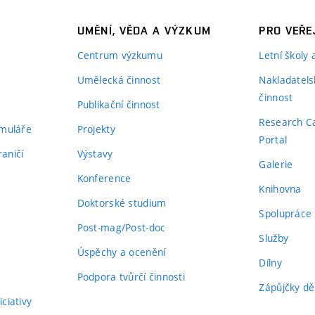
UMĚNÍ, VĚDA A VÝZKUM
PRO VEŘE
Centrum výzkumu
Letní školy
Umělecká činnost
Nakladatels
činnost
Publikační činnost
Research C
rmuláře
Projekty
Portal
aničí
Výstavy
Galerie
Konference
Knihovna
Doktorské studium
Spolupráce
Post-mag/Post-doc
Služby
Úspěchy a ocenění
Dílny
Podpora tvůrčí činnosti
Zápůjčky dě
ciativy