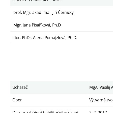
prof. Mgr. akad. mal. Jiří Černický
Mgr. Jana Písaříková, Ph.D.
doc. PhDr. Alena Pomajzlová, Ph.D.
Uchazeč
MgA. Vasilij
Obor
Výtvarná tvo
Datum zahájení habilitačního řízení
2. 2. 2017