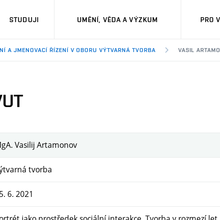
STUDUJI
UMĚNÍ, VĚDA A VÝZKUM
PRO 
ČNÍ A JMENOVACÍ ŘÍZENÍ V OBORU VÝTVARNÁ TVORBA
VASIL ARTAM
 VUT
gA. Vasilij Artamonov
ýtvarná tvorba
5. 6. 2021
ortrét jako prostředek sociální interakce. Tvorba v rozmezí le