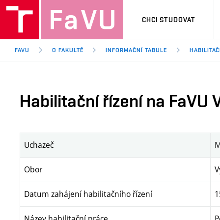
CHCI STUDOVAT
FAVU
O FAKULTĚ
INFORMAČNÍ TABULE
HABILITA
Habilitační řízení na FaVU
Uchazeč
M
Obor
V
Datum zahájení habilitačního řízení
1
Název habilitační práce
P