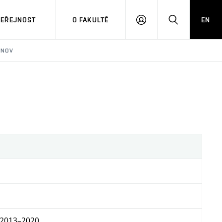
VEŘEJNOST
O FAKULTĚ
EN
PŘIHLÁSIT
HLEDAT
SE
ONOV
t 2013–2020