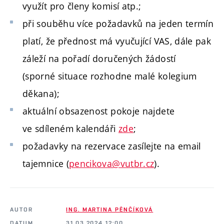
využít pro členy komisí atp.;
při souběhu více požadavků na jeden termín
platí, že přednost má vyučující VAS, dále pak
záleží na pořadí doručených žádostí
(sporné situace rozhodne malé kolegium
děkana);
aktuální obsazenost pokoje najdete
ve sdíleném kalendáři
zde
;
požadavky na rezervace zasílejte na email
tajemnice (
pencikova@vutbr.cz
).
AUTOR
ING. MARTINA PĚNČÍKOVÁ
DATUM
31.03.2024 12:00