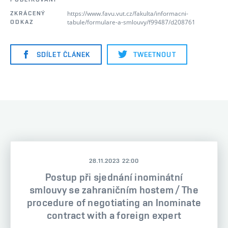
https://www.favu.vut.cz/fakulta/informacni-
ZKRÁCENÝ
tabule/formulare-a-smlouvy/f99487/d208761
ODKAZ
SDÍLET ČLÁNEK
TWEETNOUT
28.11.2023 22:00
Postup při sjednání inominátní
smlouvy se zahraničním hostem / The
procedure of negotiating an Inominate
contract with a foreign expert