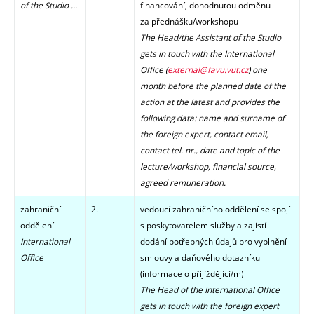
of the Studio ...
financování, dohodnutou odměnu
za přednášku/workshopu
The Head/the Assistant of the Studio
gets in touch with the International
Office (
external@favu.vut.cz
)
one
month before the planned date of the
action at the latest and provides the
following data: name and surname of
the foreign expert, contact email,
contact tel. nr., date and topic of the
lecture/workshop, financial source,
agreed remuneration.
zahraniční
2.
vedoucí zahraničního oddělení se spojí
oddělení
s poskytovatelem služby a zajistí
International
dodání potřebných údajů pro vyplnění
Office
smlouvy a daňového dotazníku
(informace o přijíždějící/m)
The Head of the International Office
gets in touch with the foreign expert