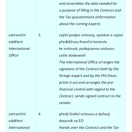
and
assembles the data needed for
a purpose of filling in the Contract and
the Tax questionnaire (information
about the coming expert).
zahraniční
3.
zajistí podpis smlouvy, vytiskne a zajistí
oddělení
předběžnou finanční kontrolu
International
ke smlouvě,
podepsanou smlouvu
Office
zašle dodavateli
The International Office arranges the
signature of the Contract both by the
foreign expert and by the FFA Dean,
prints it out and arranges the pre-
financial control with regard to the
Contract, sends signed contract to the
vendor.
zahraniční
4.
předá finální smlouvu a daňový
oddělení
dotazník na EO
International
Hands over the Contract and the Tax