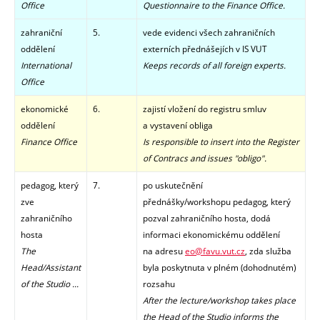
Office
Questionnaire to the
Finance Office
.
zahraniční
5.
vede evidenci všech zahraničních
oddělení
externích přednášejích v IS VUT
International
Keeps records of all foreign experts.
Office
ekonomické
6.
zajistí vložení do registru smluv
oddělení
a vystavení obliga
Finance Office
Is responsible to insert into the Register
of Contracs and issues "obligo".
pedagog, který
7.
po uskutečnění
zve
přednášky/workshopu pedagog, který
zahraničního
pozval zahraničního hosta, dodá
hosta
informaci ekonomickému oddělení
The
na adresu
eo@favu.vut.cz
, zda služba
Head/Assistant
byla poskytnuta v plném (dohodnutém)
of the Studio ...
rozsahu
After the lecture/workshop takes place
the Head of the Studio informs the