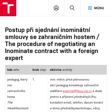
PŘIHLÁSIT
HLEDAT
MENU
SE
Postup při sjednání inominátní
smlouvy se zahraničním hostem /
The procedure of negotiating an
Inominate contract with a foreign
expert
who
step
activity
kdo
krok
aktivita
pedagog, který
1.
min. měsíc před plánovanou
zve
akcí pedagog kontaktuje zahraniční
zahraničního
oddělení
external@favu.vut.cz
a dodá
hosta
jméno a příjmení přednášející/ho,
The
kontaktní email, telefon, datum konání
Head/Assistant
a téma přednášky/workshopu, zdroj