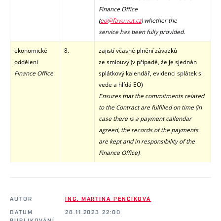
Finance Office
(
eo@favu.vut.cz
)
whether the
service has been fully provided.
ekonomické
8.
zajistí včasné plnění závazků
oddělení
ze smlouvy (v případě, že je sjednán
Finance Office
splátkový kalendář, evidenci splátek si
vede a hlídá EO)
Ensures that the commitments related
to the Contract are fulfilled on time (in
case there is a payment callendar
agreed, the records of the payments
are kept and in responsibility of the
Finance Office
).
AUTOR
ING. MARTINA PĚNČÍKOVÁ
DATUM
28.11.2023 22:00
PUBLIKOVÁNÍ