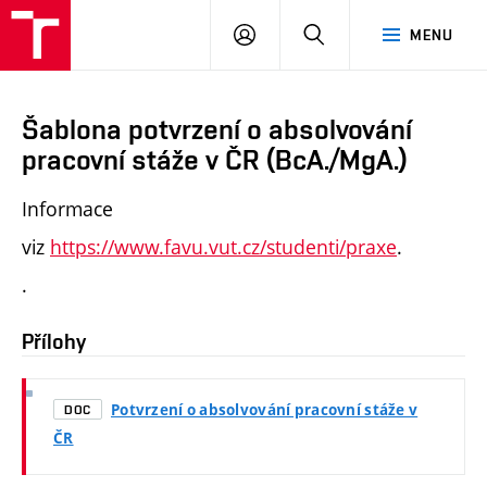
PŘIHLÁSIT
HLEDAT
MENU
SE
Šablona potvrzení o absolvování
pracovní stáže v ČR (BcA./MgA.)
Informace
viz
https://www.favu.vut.cz/studenti/praxe
.
.
Přílohy
Potvrzení o absolvování pracovní stáže v
DOC
ČR