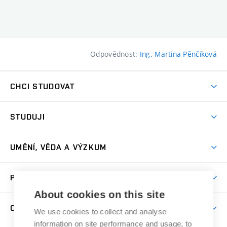
Odpovědnost:
Ing. Martina Pěnčíková
CHCI STUDOVAT
Pojďte na FaVU
STUDUJI
Nabídka ateliérů
Aktuality a výzvy
Přijímačky
UMĚNÍ, VĚDA A VÝZKUM
Studijní oddělení
Dny otevřených dveří
Centrum výzkumu
Časový plán studia
PRO VEŘEJNOST
Přípravné kurzy
Umělecká činnost
Studijní předpisy a formuláře
About cookies on this site
Studium bez bariér
Letní školy a semestrální kurzy
Publikační činnost
O FAKULTĚ
Studium a stáže v zahraničí
We use cookies to collect and analyse
Katedra teorií a dějin umění
Nakladatelská a vydavatelská činnost
Projekty
information on site performance and usage, to
Rezidenční pobyty