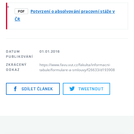
Potvrzení o absolvování pracovní stáže v
PDF
ČR
DATUM
01.01.2016
PUBLIKOVÁNÍ
https://www.favu.vut.cz/fakulta/informacni-
ZKRÁCENÝ
tabule/formulare-a-smlouvy/f26633/d193908
ODKAZ
SDÍLET ČLÁNEK
TWEETNOUT