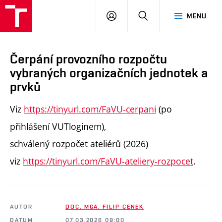
PŘIHLÁSIT
HLEDAT
MENU
SE
Čerpání provozního rozpočtu
vybraných organizačních jednotek a
prvků
Viz
https://tinyurl.com/FaVU-cerpani
(po
přihlášení VUTloginem),
schválený rozpočet ateliérů (2026)
viz
https://tinyurl.com/FaVU-ateliery-rozpocet
.
AUTOR
DOC. MGA. FILIP CENEK
DATUM
07.03.2026 09:00