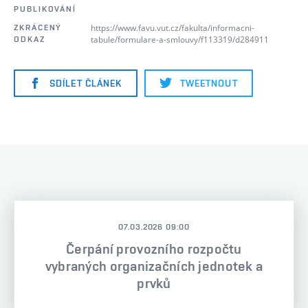
PUBLIKOVÁNÍ
https://www.favu.vut.cz/fakulta/informacni-
ZKRÁCENÝ
tabule/formulare-a-smlouvy/f113319/d284911
ODKAZ
SDÍLET ČLÁNEK
TWEETNOUT
07.03.2026 09:00
Čerpání provozního rozpočtu
vybraných organizačních jednotek a
prvků