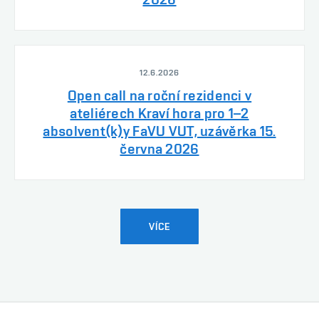
12.6.2026
Open call na roční rezidenci v
ateliérech Kraví hora pro 1–2
absolvent(k)y FaVU VUT, uzávěrka 15.
června 2026
VÍCE