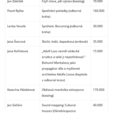
Jan Zálešák
Čtyři slova, pět výstav
(katalog
)
79.000
Pavel Ryška
Spotřební pohádky
(
odborná
160.000
kniha)
Lenka Veselá
Synthetic Becoming
(
odborná
30.000
kniha)
Jana Švecová
Skočit, letět, dopadnout
(artbook
)
35.000
Jana Kořínková
„Adolf Loos neměl vědecké
15.000
erudice a také ji nepotřeboval.“
Bohumil Markalous jako
propagátor díla a myšlenek
architekta Adolfa Loose (kapitola
v odborné knize)
Katarína Hládeková
Obětavá manželka tolstojovce
170.000
(katalog
)
Jan Solčáni
Sound mapping: Cultural
40.000
houses
(článek/expozice