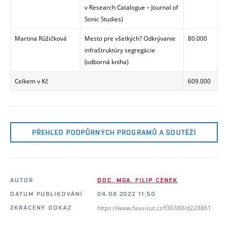
v Research Catalogue – Journal of
Sonic Studies)
Martina Růžičková
Mesto pre všetkých? Odkrývanie
80.000
infraštruktúry segregácie
(odborná kniha)
Celkem v Kč
609.000
PŘEHLED PODPŮRNÝCH PROGRAMŮ A SOUTĚŽÍ
AUTOR
DOC. MGA. FILIP CENEK
DATUM PUBLIKOVÁNÍ
04.08.2022 11:50
https://www.favu.vut.cz/f30380/d228861
ZKRÁCENÝ ODKAZ