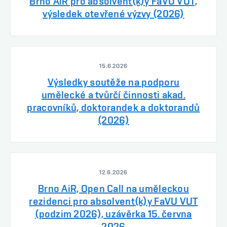
Brno AiR pro absolvent(k)y FaVU VUT,
výsledek otevřené výzvy (2026)
15.6.2026
Výsledky soutěže na podporu
umělecké a tvůrčí činnosti akad.
pracovníků, doktorandek a doktorandů
(2026)
12.6.2026
Brno AiR, Open Call na uměleckou
rezidenci pro absolvent(k)y FaVU VUT
(podzim 2026), uzávěrka 15. června
2026