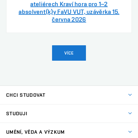
ateliérech Kraví hora pro 1–2
absolvent(k)y FaVU VUT, uzávěrka 15.
června 2026
VÍCE
CHCI STUDOVAT
Pojďte na FaVU
STUDUJI
Nabídka ateliérů
Aktuality a výzvy
Přijímačky
UMĚNÍ, VĚDA A VÝZKUM
Studijní oddělení