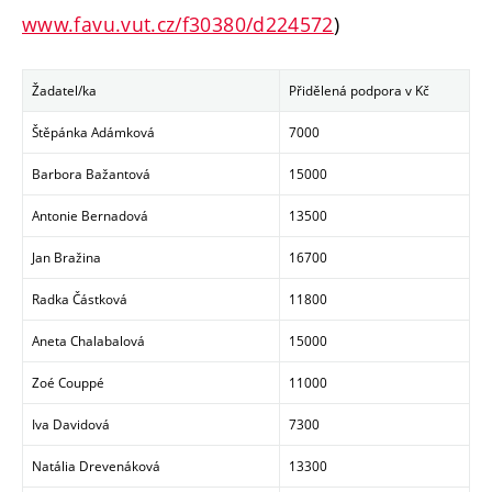
www.favu.vut.cz/f30380/d224572
)
Žadatel/ka
Přidělená podpora v Kč
Štěpánka Adámková
7000
Barbora Bažantová
15000
Antonie Bernadová
13500
Jan Bražina
16700
Radka Částková
11800
Aneta Chalabalová
15000
Zoé Couppé
11000
Iva Davidová
7300
Natália Drevenáková
13300