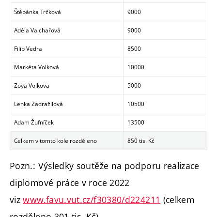
Štěpánka Trčková
9000
Adéla Valchařová
9000
Filip Vedra
8500
Markéta Volková
10000
Zoya Volkova
5000
Lenka Zadražilová
10500
Adam Žufníček
13500
Celkem v tomto kole rozděleno
850 tis. Kč
Pozn.: Výsledky soutěže na podporu realizace
diplomové práce v roce 2022
viz
www.favu.vut.cz/f30380/d224211
(celkem
rozděleno 301 tis. Kč).