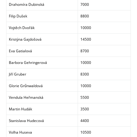
Drahomíra Dubinská
7000
Filip Dušek
8800
Vojtěch Dvořák
10000
Kristýna Gajdošová
14500
Eva Gatialová
8700
Barbora Gehringerová
10000
Jiří Gruber
8300
Glorie Grűnwaldová
10000
Vendula Heřmanská
5500
Martin Hudák
3500
Stanislava Hudecová
4400
Volha Huseva
10500