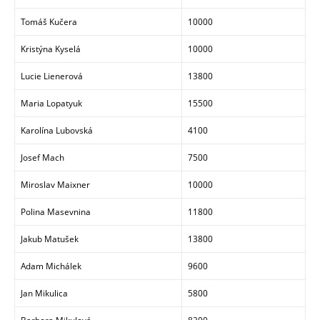
Tomáš Kučera
10000
Kristýna Kyselá
10000
Lucie Lienerová
13800
Maria Lopatyuk
15500
Karolína Lubovská
4100
Josef Mach
7500
Miroslav Maixner
10000
Polina Masevnina
11800
Jakub Matušek
13800
Adam Michálek
9600
Jan Mikulica
5800
Barbora Mikulová
8200