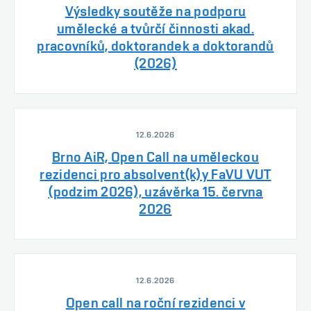
Výsledky soutěže na podporu
umělecké a tvůrčí činnosti akad.
pracovníků, doktorandek a doktorandů
(2026)
12.6.2026
Brno AiR, Open Call na uměleckou
rezidenci pro absolvent(k)y FaVU VUT
(podzim 2026), uzávěrka 15. června
2026
12.6.2026
Open call na roční rezidenci v