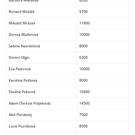
Richard Moštěk
9700
Mikuláš Mrázek
11800
Denisa Müllerová
10000
Sabina Navrátilová
8000
Dmitrii Olgin
6300
Eva Paterová
10000
Karolína Pešková
8000
Pavlína Pokorná
10400
Adam (Terézia Poljaková)
14500
Aleš Porubský
7500
Lucie Pozníková
8500