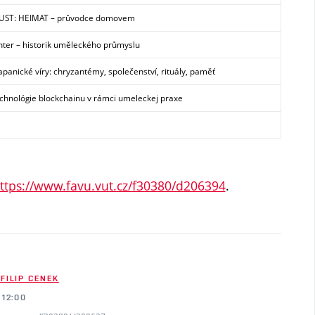
ST: HEIMAT – průvodce domovem
hter – historik uměleckého průmyslu
apanické víry: chryzantémy, společenství, rituály, paměť
echnológie blockchainu v rámci umeleckej praxe
ttps://www.favu.vut.cz/f30380/d206394
.
 FILIP CENEK
 12:00