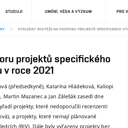
STUDUJI
UMĚNÍ, VĚDA A VÝZKUM
PRO 
DKY
VÝSLEDKY SOUTĚŽE NA PODPORU PROJEKTŮ SPECIFICKÉHO V
oru projektů specifického
 v roce 2021
ová (předsedkyně), Katarína Hládeková, Kaliopi
, Martin Mazanec a Jan Zálešák zasedl dne
řadí projekty, které nedoporučili recenzenti
ová), a projekty, které nemají plánované
sledcích (RIV). Dále byly vyřazeny projekty bez