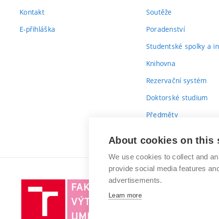
Kontakt
Soutěže
E-přihláška
Poradenství
Studentské spolky a ini
Knihovna
Rezervační systém
Doktorské studium
Předměty
Průvodce prvákem
About cookies on this 
We use cookies to collect and an
provide social media features a
advertisements.
Vysoké
Learn more
učení
technické