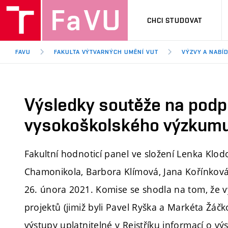
CHCI STUDOVAT
FAVU
FAKULTA VÝTVARNÝCH UMĚNÍ VUT
VÝZVY A NABÍ
Výsledky soutěže na podp
vysokoškolského výzkumu
Fakultní hodnoticí panel ve složení Lenka Klod
Chamonikola, Barbora Klímová, Jana Kořínková
26. února 2021. Komise se shodla na tom, že vy
projektů (jimiž byli Pavel Ryška a Markéta Žáčk
výstupy uplatnitelné v Rejstříku informací o vý