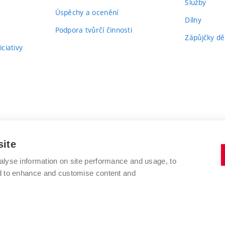
Služby
Úspěchy a ocenění
Dílny
Podpora tvůrčí činnosti
Zápůjčky dě
ciativy
site
alyse information on site performance and usage, to
nd to enhance and customise content and
VYSOKÉ UČENÍ TECHNICKÉ V BRNĚ
FAKULTA VÝTVARNÝCH UMĚNÍ
Údolní 244/53
www.favu.vut.cz
602 00 Brno