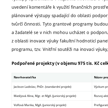
uvedení komentáře k využití finančních prostř
plánované výstupy spadající do oblasti podpor
tvůrčí činnosti. Tyto grantové programy budo
a žadatelé se v nich mohou ucházet o podporu 
z oblasti inovace výuky fakultní hodnoticí pan
programu, tzv. Vnitřní soutěži na inovaci výuk
Podpořené projekty (v objemu 975 tis. Kč ce
Navrhovatel/ka
Název pro
Jackson Ladislav, PhDr. (standardní projekt)
Výzkum pro
Matějová Alina, Mgr. et MgA. (juniorský projekt)
Rozvoj akt
Volfová Marika, MgA.
(juniorský projekt)
Prefigurat