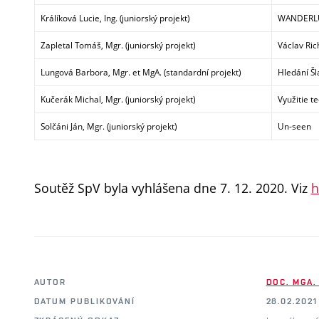
Králíková Lucie, Ing.
(juniorský projekt)
WANDERLU
Zapletal Tomáš, Mgr.
(juniorský projekt)
Václav Ric
Lungová Barbora, Mgr. et MgA.
(standardní projekt)
Hledání Šl
Kučerák Michal, Mgr.
(juniorský projekt)
Využitie t
Solčáni Ján, Mgr.
(juniorský projekt)
Un-seen
Soutěž SpV byla vyhlášena dne 7. 12. 2020. Viz
h
AUTOR
DOC. MGA.
DATUM PUBLIKOVÁNÍ
28.02.2021