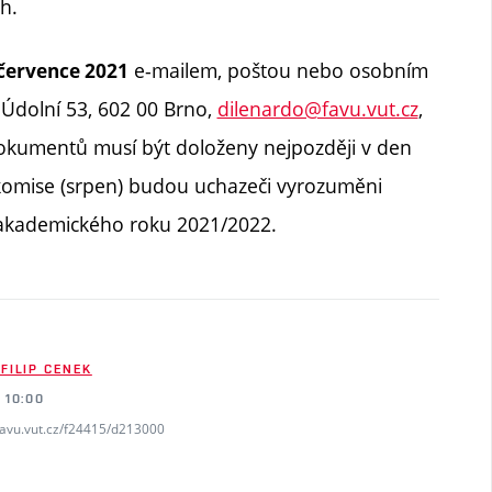
h.
e-mailem, poštou nebo osobním
 července 2021
Údolní 53, 602 00 Brno,
dilenardo@favu.vut.cz
,
dokumentů musí být doloženy nejpozději v den
komise (srpen) budou uchazeči vyrozuměni
 akademického roku 2021/2022.
 FILIP CENEK
 10:00
favu.vut.cz/f24415/d213000