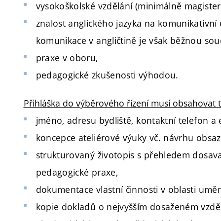
vysokoškolské vzdělání (minimálně magister
znalost anglického jazyka na komunikativní 
komunikace v angličtině je však běžnou souč
praxe v oboru,
pedagogické zkušenosti výhodou.
Přihláška do výběrového řízení musí obsahovat tyt
jméno, adresu bydliště, kontaktní telefon a 
koncepce ateliérové výuky vč. návrhu obsazen
strukturovaný životopis s přehledem dosa
pedagogické praxe,
dokumentace vlastní činnosti v oblasti umění
kopie dokladů o nejvyšším dosaženém vzděl