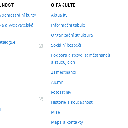
JNOST
O FAKULTĚ
 a semestrální kurzy
Aktuality
ká a vydavatelská
Informační tabule
Organizační struktura
atalogue
Sociální bezpečí
Podpora a rozvoj zaměstnanců
a studujících
Zaměstnanci
Alumni
Fotoarchiv
Historie a současnost
l
Mise
Mapa a kontakty