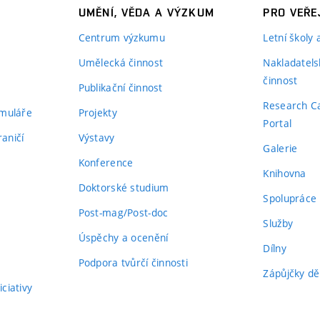
UMĚNÍ, VĚDA A VÝZKUM
PRO VEŘE
Centrum výzkumu
Letní školy
Umělecká činnost
Nakladatels
činnost
Publikační činnost
Research C
rmuláře
Projekty
Portal
aničí
Výstavy
Galerie
Konference
Knihovna
Doktorské studium
Spolupráce
Post-mag/Post-doc
Služby
Úspěchy a ocenění
Dílny
Podpora tvůrčí činnosti
Zápůjčky dě
ciativy