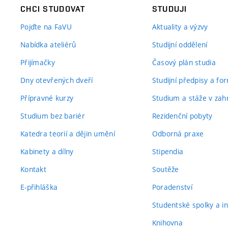
CHCI STUDOVAT
STUDUJI
Pojďte na FaVU
Aktuality a výzvy
Nabídka ateliérů
Studijní oddělení
Přijímačky
Časový plán studia
Dny otevřených dveří
Studijní předpisy a fo
Přípravné kurzy
Studium a stáže v zahr
Studium bez bariér
Rezidenční pobyty
Katedra teorií a dějin umění
Odborná praxe
Kabinety a dílny
Stipendia
Kontakt
Soutěže
E-přihláška
Poradenství
Studentské spolky a ini
Knihovna