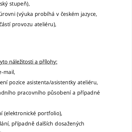
ský stupeň),
úrovni (výuka probíhá v českém jazyce,
ástí provozu ateliéru),
o náležitosti a přílohy:
e-mail,
í pozice asistenta/asistentky ateliéru,
vadního pracovního působení a případné
 (elektronické portfolio),
ání, případně dalších dosažených