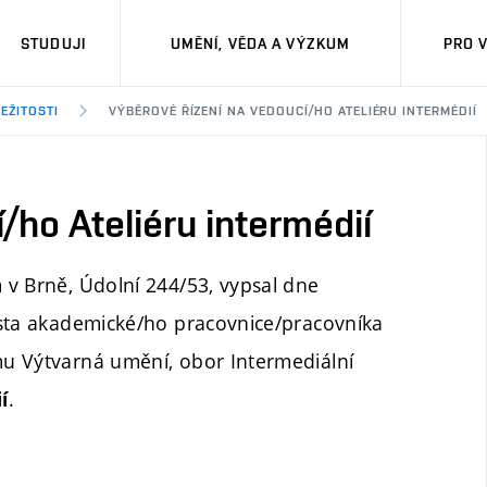
STUDUJI
UMĚNÍ, VĚDA A VÝZKUM
PRO 
EŽITOSTI
VÝBĚROVÉ ŘÍZENÍ NA VEDOUCÍ/HO ATELIÉRU INTERMÉDIÍ
/ho Ateliéru intermédií
v Brně, Údolní 244/53, vypsal dne
ísta akademické/ho pracovnice/pracovníka
u Výtvarná umění, obor Intermediální
.
í