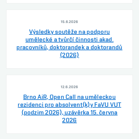
15.6.2026
Výsledky soutěže na podporu
umělecké a tvůrčí činnosti akad.
pracovníků, doktorandek a doktorandů
(2026)
12.6.2026
Brno AiR, Open Call na uměleckou
rezidenci pro absolvent(k)y FaVU VUT
(podzim 2026), uzávěrka 15. června
2026