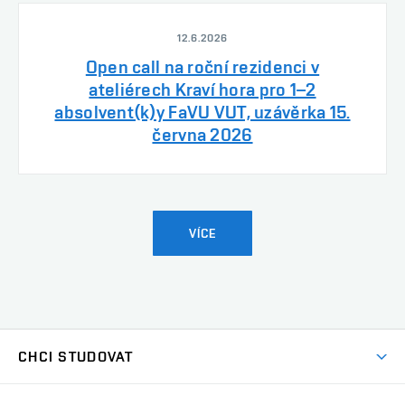
12.6.2026
Open call na roční rezidenci v
ateliérech Kraví hora pro 1–2
absolvent(k)y FaVU VUT, uzávěrka 15.
června 2026
VÍCE
CHCI STUDOVAT
Pojďte na FaVU