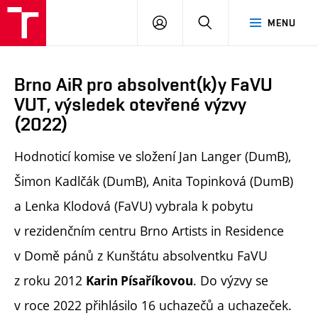
PŘIHLÁSIT
HLEDAT
MENU
SE
Brno AiR pro absolvent(k)y FaVU
VUT, výsledek otevřené výzvy
(2022)
Hodnoticí komise ve složení Jan Langer (DumB),
Šimon Kadlčák (DumB), Anita Topinková (DumB)
a Lenka Klodová (FaVU) vybrala k pobytu
v rezidenčním centru Brno Artists in Residence
v Domě pánů z Kunštátu absolventku FaVU
z roku 2012
. Do výzvy se
Karin Písaříkovou
v roce 2022 přihlásilo 16 uchazečů a uchazeček.