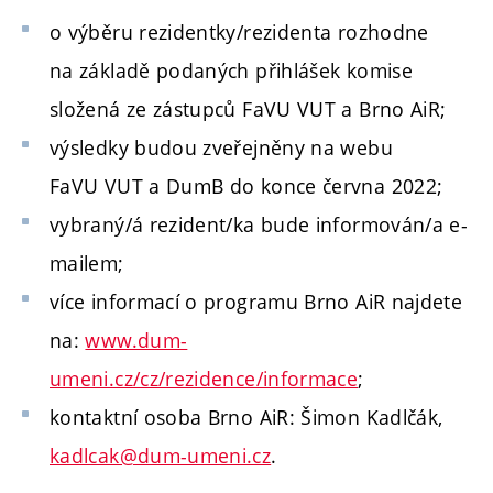
o výběru rezidentky/rezidenta rozhodne
na základě podaných přihlášek komise
složená ze zástupců FaVU VUT a Brno AiR;
výsledky budou zveřejněny na webu
FaVU VUT a DumB do konce června 2022;
vybraný/á rezident/ka bude informován/a e-
mailem;
více informací o programu Brno AiR najdete
na:
www.dum-
umeni.cz/cz/rezidence/informace
;
kontaktní osoba Brno AiR: Šimon Kadlčák,
kadlcak@dum-umeni.cz
.