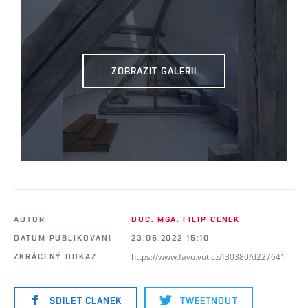
ZOBRAZIT GALERII
AUTOR
DOC. MGA. FILIP CENEK
DATUM PUBLIKOVÁNÍ
23.06.2022 15:10
https://www.favu.vut.cz/f30380/d227641
ZKRÁCENÝ ODKAZ
SDÍLET ČLÁNEK
TWEETNOUT