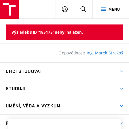
PŘIHLÁSIT
HLEDAT
MENU
SE
Výsledek s ID '185175' nebyl nalezen.
Odpovědnost:
Ing. Marek Strakoš
CHCI STUDOVAT
Pojďte na FaVU
STUDUJI
Nabídka ateliérů
Aktuality a výzvy
Přijímačky
UMĚNÍ, VĚDA A VÝZKUM
Studijní oddělení
Dny otevřených dveří
Centrum výzkumu
Časový plán studia
PRO VEŘEJNOST
Přípravné kurzy
Umělecká činnost