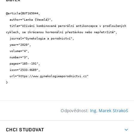
@article{BUT165044,

  author="Lenka {Veselá}",

  title="Užívání kombinované perorální antikoncepce v prodloužených 
cyklech, se zkrácenou hormonální přestávkou nebo nepřetržitě",

  journal="Gynekologie a porodnictví",

  year="2020",

  volume="4",

  number="3",

  pages="185--191",

  issn="2533-4689",

  url="https://www.gynekologieaporodnictvi.cz"

}
Odpovědnost:
Ing. Marek Strakoš
CHCI STUDOVAT