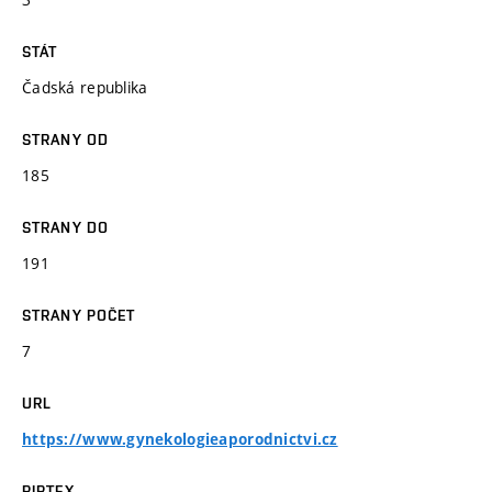
STÁT
Čadská republika
STRANY OD
185
STRANY DO
191
STRANY POČET
7
URL
https://www.gynekologieaporodnictvi.cz
BIBTEX