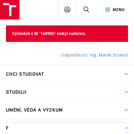
PŘIHLÁSIT
HLEDAT
MENU
SE
Výsledek s ID '160985' nebyl nalezen.
Odpovědnost:
Ing. Marek Strakoš
CHCI STUDOVAT
Pojďte na FaVU
STUDUJI
Nabídka ateliérů
Aktuality a výzvy
Přijímačky
UMĚNÍ, VĚDA A VÝZKUM
Studijní oddělení
Dny otevřených dveří
Centrum výzkumu
Časový plán studia
PRO VEŘEJNOST
Přípravné kurzy
Umělecká činnost