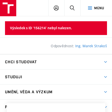
PŘIHLÁSIT
HLEDAT
MENU
SE
Výsledek s ID '156214' nebyl nalezen.
Odpovědnost:
Ing. Marek Strakoš
CHCI STUDOVAT
Pojďte na FaVU
STUDUJI
Nabídka ateliérů
Aktuality a výzvy
Přijímačky
UMĚNÍ, VĚDA A VÝZKUM
Studijní oddělení
Dny otevřených dveří
Centrum výzkumu
Časový plán studia
PRO VEŘEJNOST
Přípravné kurzy
Umělecká činnost