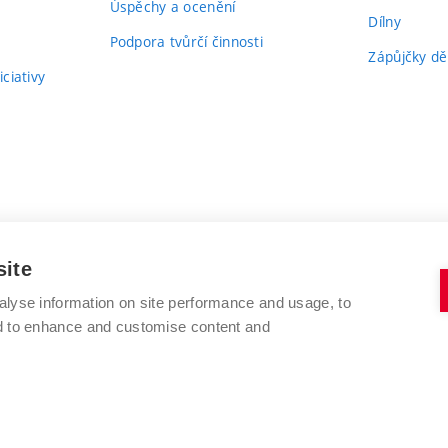
Úspěchy a ocenění
Dílny
Podpora tvůrčí činnosti
Zápůjčky dě
ciativy
site
alyse information on site performance and usage, to
nd to enhance and customise content and
VYSOKÉ UČENÍ TECHNICKÉ V BRNĚ
FAKULTA VÝTVARNÝCH UMĚNÍ
Údolní 244/53
www.favu.vut.cz
602 00 Brno
studijni@favu.vut.cz