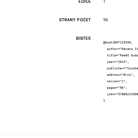
1
EDICE
96
STRANY POČET
BIBTEX
@book{BUT125930,

  author="Renata {Vrabelová} and Jan {Sedlák} and Jan {Hrubý} and Šárka {Svobodová} and Jan {Obrtlík}",

  title="Paměť budov. Architektura staveb Vysokého učení technického v Brně.",

  year="2014",

  publisher="Vysoké učení technické v Brně, Fakulta výtvarných umění.",

  address="Brno",

  series="1",

  pages="96",

  isbn="9788021450882"

}