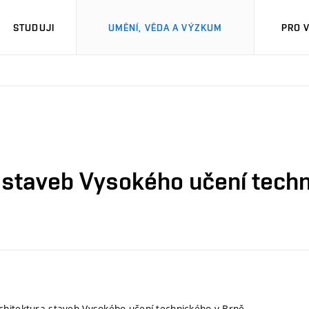
STUDUJI
UMĚNÍ, VĚDA A VÝZKUM
PRO 
 staveb Vysokého učení techn
hitektura staveb Vysokého učení technického v Brně.