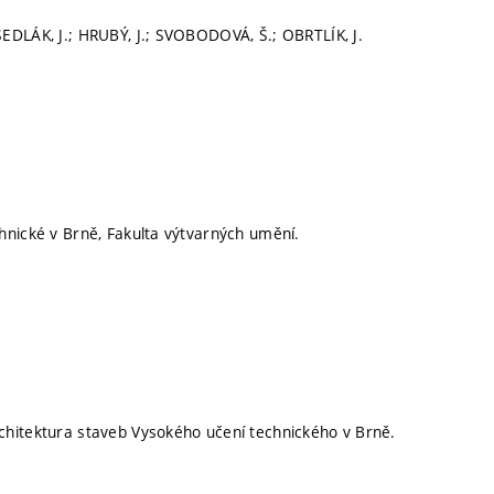
EDLÁK, J.; HRUBÝ, J.; SVOBODOVÁ, Š.; OBRTLÍK, J.
hnické v Brně, Fakulta výtvarných umění.
hitektura staveb Vysokého učení technického v Brně.