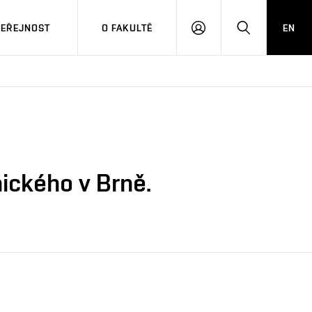
VEŘEJNOST
O FAKULTĚ
EN
PŘIHLÁSIT
HLEDAT
SE
ického v Brně.