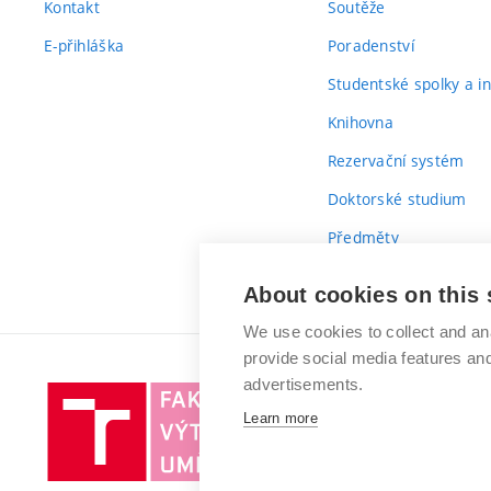
Kontakt
Soutěže
E-přihláška
Poradenství
Studentské spolky a ini
Knihovna
Rezervační systém
Doktorské studium
Předměty
Průvodce prvákem
About cookies on this 
We use cookies to collect and an
provide social media features a
advertisements.
Vysoké
Learn more
učení
technické
v