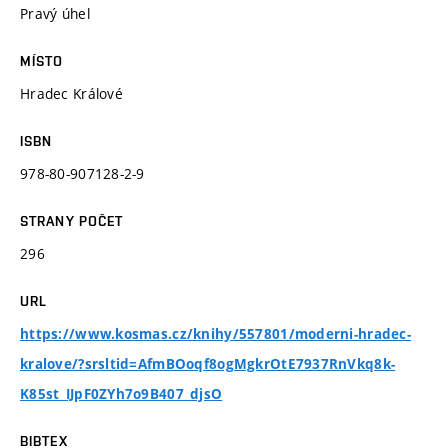
Pravý úhel
MÍSTO
Hradec Králové
ISBN
978-80-907128-2-9
STRANY POČET
296
URL
https://www.kosmas.cz/knihy/557801/moderni-hradec-
kralove/?srsltid=AfmBOoqf8ogMgkrOtE7937RnVkq8k-
K85st_IJpF0ZYh7o9B407_djsO
BIBTEX