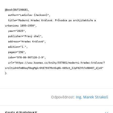
@book{BUT198681,

  author="Ladislav {Jackson}",

  title="Moderní Hradec Králové: Průvodce po archjitektuře a 
urbanismu 1895—1950",

  year="2025",

  publisher="Pravý úhel",

  address="Hradec Králové",

  edition="1.",

  pages="296",

  isbn="978-80-907128-2-9",

  url="https://www.kosmas.cz/knihy/557801/moderni-hradec-kralove/?
srsltid=AfmBOoqf8ogMgkrOtE7937RnVkq8k-K85st_IJpF0ZYh7o9B407_djsO"

}
Odpovědnost:
Ing. Marek Strakoš