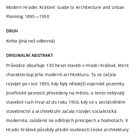
Modern Hradec Králové: Guide to Architecture and Urban
Planning 1895—1950
DRUH
Kniha (jiná než odborná)
ORIGINÁLNÍ ABSTRAKT
Průvodce obsahuje 130 hesel staveb v Hradci Králové, které
charakterizují jeho moderní architekturu. Ta se začala
rozvíjet po roce 1895, kdy byly někdejší vojenské pozemky
josefínské pevnosti převedeny na město, a tento nebývalý
stavební ruch trval až do roku 1950, kdy se v zestátněném
stavebnictví a architektuře začala rozvíjet socialistická
modernita, založená na odlišných principech a hodnotách. V
Hradci Králové působily přední osobnosti české architektury: