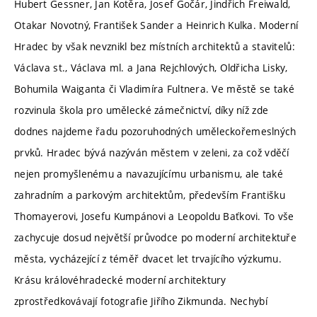
Hubert Gessner, Jan Kotěra, Josef Gočár, Jindřich Freiwald,
Otakar Novotný, František Sander a Heinrich Kulka. Moderní
Hradec by však nevznikl bez místních architektů a stavitelů:
Václava st., Václava ml. a Jana Rejchlových, Oldřicha Lisky,
Bohumila Waiganta či Vladimíra Fultnera. Ve městě se také
rozvinula škola pro umělecké zámečnictví, díky níž zde
dodnes najdeme řadu pozoruhodných uměleckořemeslných
prvků. Hradec bývá nazýván městem v zeleni, za což vděčí
nejen promyšlenému a navazujícímu urbanismu, ale také
zahradním a parkovým architektům, především Františku
Thomayerovi, Josefu Kumpánovi a Leopoldu Baťkovi. To vše
zachycuje dosud největší průvodce po moderní architektuře
města, vycházející z téměř dvacet let trvajícího výzkumu.
Krásu královéhradecké moderní architektury
zprostředkovávají fotografie Jiřího Zikmunda. Nechybí