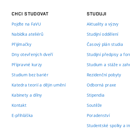
CHCI STUDOVAT
STUDUJI
Pojďte na FaVU
Aktuality a výzvy
Nabídka ateliérů
Studijní oddělení
Přijímačky
Časový plán studia
Dny otevřených dveří
Studijní předpisy a fo
Přípravné kurzy
Studium a stáže v zahr
Studium bez bariér
Rezidenční pobyty
Katedra teorií a dějin umění
Odborná praxe
Kabinety a dílny
Stipendia
Kontakt
Soutěže
E-přihláška
Poradenství
Studentské spolky a ini