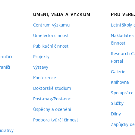
UMĚNÍ, VĚDA A VÝZKUM
PRO VEŘE
Centrum výzkumu
Letní školy
Umělecká činnost
Nakladatels
činnost
Publikační činnost
Research C
rmuláře
Projekty
Portal
aničí
Výstavy
Galerie
Konference
Knihovna
Doktorské studium
Spolupráce
Post-mag/Post-doc
Služby
Úspěchy a ocenění
Dílny
Podpora tvůrčí činnosti
Zápůjčky dě
ciativy