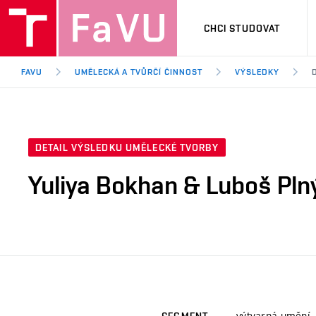
CHCI STUDOVAT
FAVU
UMĚLECKÁ A TVŮRČÍ ČINNOST
VÝSLEDKY
DETAIL VÝSLEDKU UMĚLECKÉ TVORBY
Yuliya Bokhan & Luboš Pln
výtvarná umění