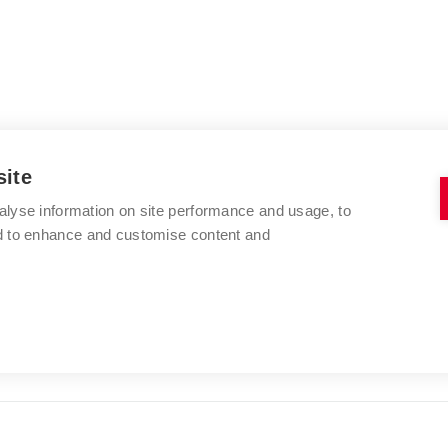
site
alyse information on site performance and usage, to
nd to enhance and customise content and
VYSOKÉ UČENÍ TECHNICKÉ V BRNĚ
FAKULTA VÝTVARNÝCH UMĚNÍ
Údolní 244/53
www.favu.vut.cz
602 00 Brno
studijni@favu.vut.cz