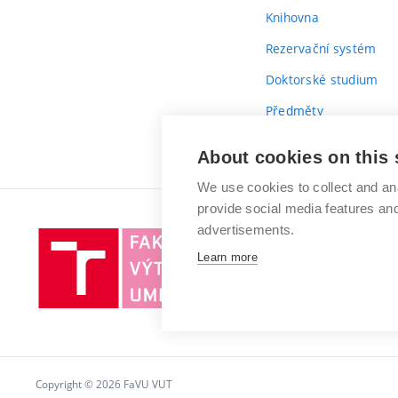
Knihovna
Rezervační systém
Doktorské studium
Předměty
Průvodce prvákem
About cookies on this 
We use cookies to collect and an
provide social media features a
advertisements.
Vysoké
Learn more
učení
technické
v
Brně
Copyright © 2026 FaVU VUT