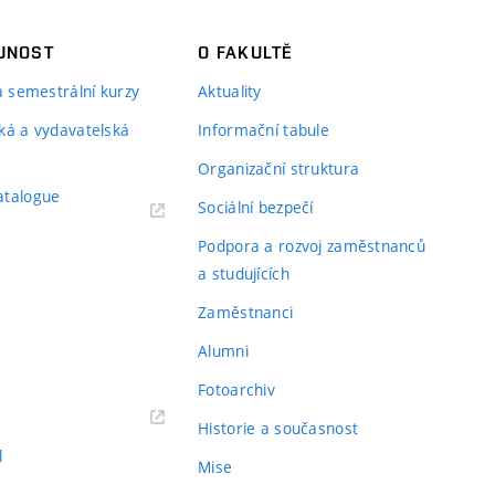
JNOST
O FAKULTĚ
 a semestrální kurzy
Aktuality
ká a vydavatelská
Informační tabule
Organizační struktura
atalogue
Sociální bezpečí
Podpora a rozvoj zaměstnanců
a studujících
Zaměstnanci
Alumni
Fotoarchiv
Historie a současnost
l
Mise