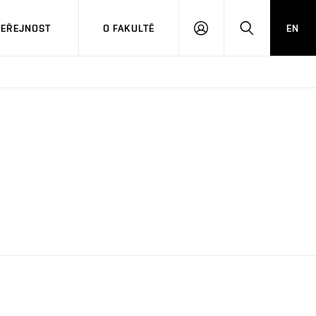
VEŘEJNOST
O FAKULTĚ
EN
PŘIHLÁSIT
HLEDAT
SE