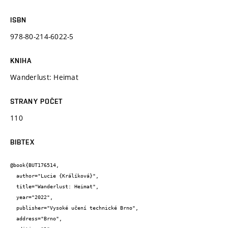
ISBN
978-80-214-6022-5
KNIHA
Wanderlust: Heimat
STRANY POČET
110
BIBTEX
@book{BUT176514,

  author="Lucie {Králíková}",

  title="Wanderlust: Heimat",

  year="2022",

  publisher="Vysoké učení technické Brno",

  address="Brno",
