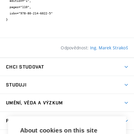
  edition="1",

  pages="110",

  isbn="978-80-214-6022-5"

}
Odpovědnost:
Ing. Marek Strakoš
CHCI STUDOVAT
Pojďte na FaVU
STUDUJI
Nabídka ateliérů
Aktuality a výzvy
Přijímačky
UMĚNÍ, VĚDA A VÝZKUM
Studijní oddělení
Dny otevřených dveří
Centrum výzkumu
Časový plán studia
PRO VEŘEJNOST
Přípravné kurzy
Umělecká činnost
Studijní předpisy a formuláře
About cookies on this site
Studium bez bariér
Letní školy a semestrální kurzy