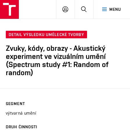
PŘIHLÁSIT
HLEDAT
MENU
SE
DETAIL VÝSLEDKU UMĚLECKÉ TVORBY
Zvuky, kódy, obrazy - Akustický
experiment ve vizuálním umění
(Spectrum study #1: Random of
random)
SEGMENT
výtvarná umění
DRUH ČINNOSTI