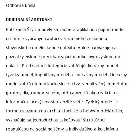
Odborná kniha
ORIGINÁLNÍ ABSTRAKT
Publikácia Štyri modely sa zaoberá aplikáciou pojmu model
na práce vybraných autorov súčasného českého a
slovenského umeleckého kontextu. Voľne nadväzuje na
poznatky získané predchádzajúcim odborným výskumom
oblasti. Predkladané kategórie zahŕňajú: lineárny model,
fyzický model, kognitívny model a imerzívny model. Lineárny
model zahŕňa tematizáciu skice a tzv. vizualizačných metafor
(grafov, diagramov, schém, atď.) a vzniká ako reakcia na
informačnú presýtenosť a zložité siete. Fyzický model je
formou viazanou na architektonické a hobby modelárstvo,
vyznačuje sa jednoduchou „skečovou“ štruktúrou,
reagujúcou na sociálne témy a individuálnu a kolektívnu