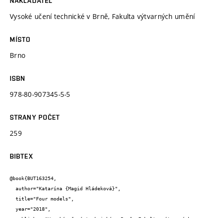
NAKLADATEL
Vysoké učení technické v Brně, Fakulta výtvarných umění
MÍSTO
Brno
ISBN
978-80-907345-5-5
STRANY POČET
259
BIBTEX
@book{BUT163254,

  author="Katarína {Magid Hládeková}",

  title="Four models",

  year="2018",
