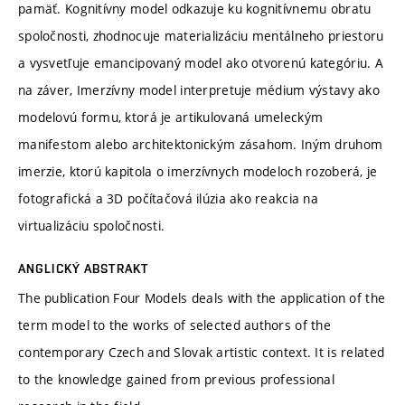
pamäť. Kognitívny model odkazuje ku kognitívnemu obratu
spoločnosti, zhodnocuje materializáciu mentálneho priestoru
a vysvetľuje emancipovaný model ako otvorenú kategóriu. A
na záver, Imerzívny model interpretuje médium výstavy ako
modelovú formu, ktorá je artikulovaná umeleckým
manifestom alebo architektonickým zásahom. Iným druhom
imerzie, ktorú kapitola o imerzívnych modeloch rozoberá, je
fotografická a 3D počítačová ilúzia ako reakcia na
virtualizáciu spoločnosti.
ANGLICKÝ ABSTRAKT
The publication Four Models deals with the application of the
term model to the works of selected authors of the
contemporary Czech and Slovak artistic context. It is related
to the knowledge gained from previous professional