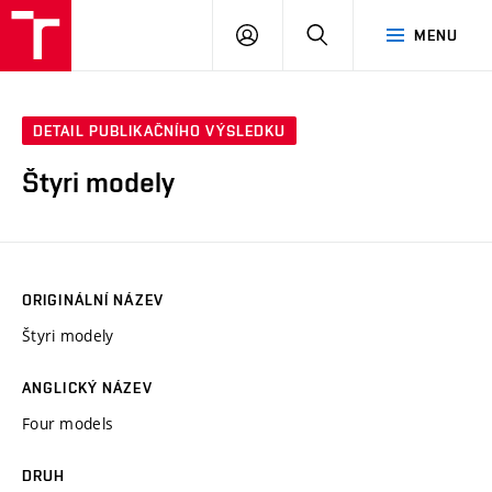
PŘIHLÁSIT
HLEDAT
MENU
SE
DETAIL PUBLIKAČNÍHO VÝSLEDKU
Štyri modely
ORIGINÁLNÍ NÁZEV
Štyri modely
ANGLICKÝ NÁZEV
Four models
DRUH