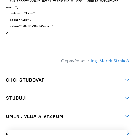
  publisher="Vysoké učení technické v Brně, Fakulta výtvarných 
umění",

  address="Brno",

  pages="259",

  isbn="978-80-907345-5-5"

}
Odpovědnost:
Ing. Marek Strakoš
CHCI STUDOVAT
Pojďte na FaVU
STUDUJI
Nabídka ateliérů
Aktuality a výzvy
Přijímačky
UMĚNÍ, VĚDA A VÝZKUM
Studijní oddělení
Dny otevřených dveří
Centrum výzkumu
Časový plán studia
PRO VEŘEJNOST
Přípravné kurzy