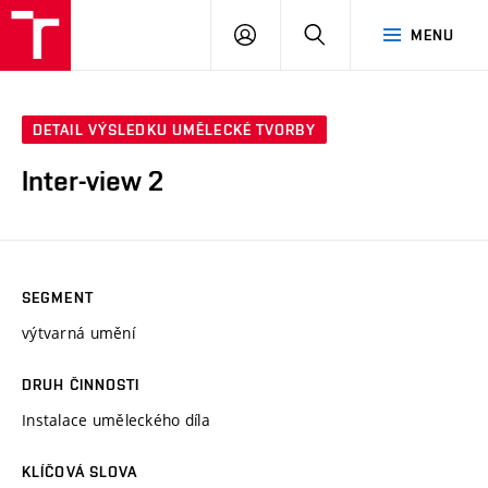
PŘIHLÁSIT
HLEDAT
MENU
SE
DETAIL VÝSLEDKU UMĚLECKÉ TVORBY
Inter-view 2
SEGMENT
výtvarná umění
DRUH ČINNOSTI
Instalace uměleckého díla
KLÍČOVÁ SLOVA