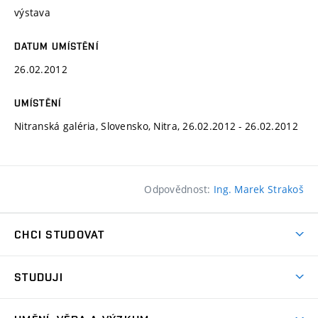
výstava
DATUM UMÍSTĚNÍ
26.02.2012
UMÍSTĚNÍ
Nitranská galéria, Slovensko, Nitra, 26.02.2012 - 26.02.2012
Odpovědnost:
Ing. Marek Strakoš
CHCI STUDOVAT
Pojďte na FaVU
STUDUJI
Nabídka ateliérů
Aktuality a výzvy
Přijímačky