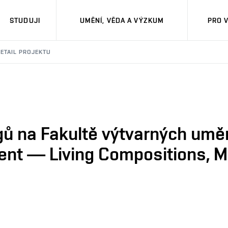
STUDUJI
UMĚNÍ, VĚDA A VÝZKUM
PRO 
ETAIL PROJEKTU
gů na Fakultě výtvarných umě
ent — Living Compositions, 