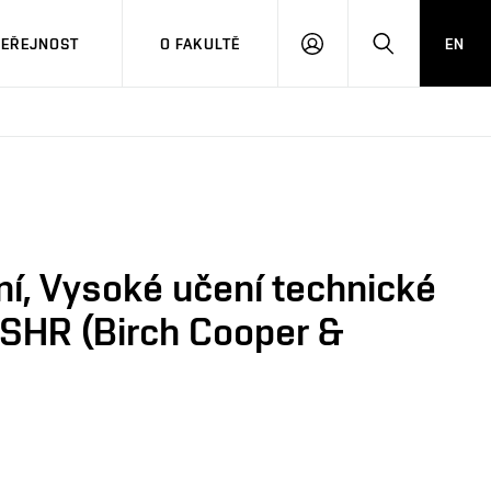
VEŘEJNOST
O FAKULTĚ
EN
PŘIHLÁSIT
HLEDAT
SE
ní, Vysoké učení technické
MSHR (Birch Cooper &