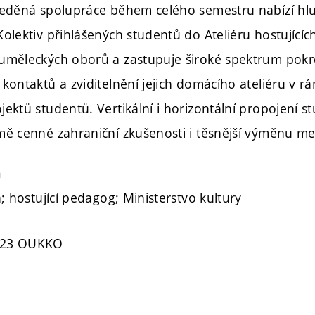
ředěná spolupráce během celého semestru nabízí hl
olektiv přihlášených studentů do Ateliéru hostující
uměleckých oborů a zastupuje široké spektrum pokro
kontaktů a zviditelnění jejich domácího ateliéru v rá
ektů studentů. Vertikální i horizontální propojení st
ě cenné zahraniční zkušenosti i těsnější výměnu mezi
a
a; hostující pedagog; Ministerstvo kultury
023 OUKKO