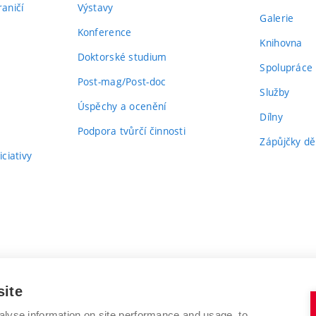
aničí
Výstavy
Galerie
Konference
Knihovna
Doktorské studium
Spolupráce
Post-mag/Post-doc
Služby
Úspěchy a ocenění
Dílny
Podpora tvůrčí činnosti
Zápůjčky dě
ciativy
site
alyse information on site performance and usage, to