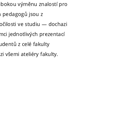
ubokou výměnu znalostí pro
ch pedagogů jsou z
čilosti ve studiu — dochazi
mci jednotlivých prezentací
udentů z celé fakulty
 všemi ateliéry fakulty.