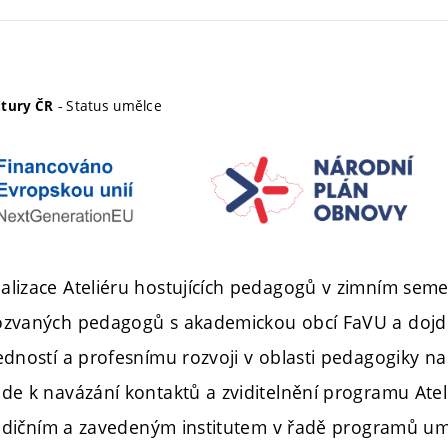
- Status umělce
ltury ČR
alizace Ateliéru hostujících pedagogů v zimním sem
ozvaných pedagogů s akademickou obcí FaVU a dojd
edností a profesnímu rozvoji v oblasti pedagogiky n
jde k navázání kontaktů a zviditelnění programu Atel
tradičním a zavedeným institutem v řadě programů umě