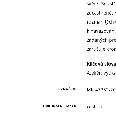
světě. Soust
zúčastněné. K
rozmanitých 
k navazování 
zadaných proj
zaručuje krom
Klíčová slov
Ateliér; výuk
MK 47352/2
OZNAČENÍ
čeština
ORIGINÁLNÍ JAZYK