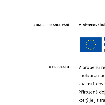
Ministerstvo ku
ZDROJE FINANCOVÁNÍ
V průběhu re
O PROJEKTU
spolupráci p
znalostí, dov
Přirozeně do
který je již 