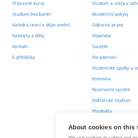
Přípravné kurzy
Studium a stáže v zahr
Studium bez bariér
Rezidenční pobyty
Katedra teorií a dějin umění
Odborná praxe
Kabinety a dílny
Stipendia
Kontakt
Soutěže
E-přihláška
Poradenství
Studentské spolky a ini
Knihovna
Rezervační systém
Doktorské studium
Předměty
Průvodce prvákem
About cookies on this 
We use cookies to collect and an