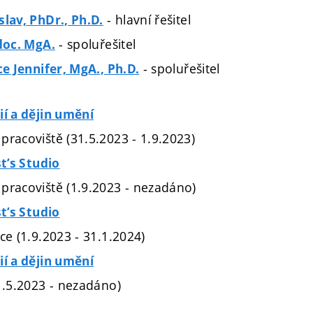
- hlavní řešitel
slav, PhDr., Ph.D.
- spoluřešitel
 doc. MgA.
- spoluřešitel
ce Jennifer, MgA., Ph.D.
ií a dějin umění
pracoviště (31.5.2023 - 1.9.2023)
st’s Studio
pracoviště (1.9.2023 - nezadáno)
st’s Studio
ce (1.9.2023 - 31.1.2024)
ií a dějin umění
1.5.2023 - nezadáno)