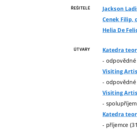
Jackson Ladi
ŘEŠITELÉ
Cenek Filip,
Helia De Feli
Katedra teor
ÚTVARY
- odpovědné 
Visiting Arti
- odpovědné 
Visiting Arti
- spolupříjem
Katedra teor
- příjemce (3