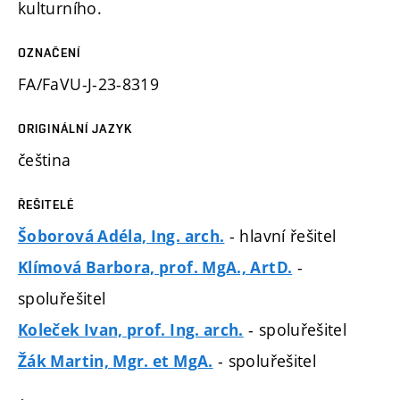
kulturního.
OZNAČENÍ
FA/FaVU-J-23-8319
ORIGINÁLNÍ JAZYK
čeština
ŘEŠITELÉ
- hlavní řešitel
Šoborová Adéla, Ing. arch.
-
Klímová Barbora, prof. MgA., ArtD.
spoluřešitel
- spoluřešitel
Koleček Ivan, prof. Ing. arch.
- spoluřešitel
Žák Martin, Mgr. et MgA.