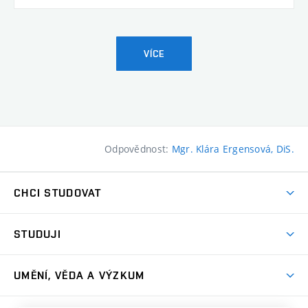
VÍCE
Odpovědnost:
Mgr. Klára Ergensová, DiS.
CHCI STUDOVAT
Pojďte na FaVU
STUDUJI
Nabídka ateliérů
Aktuality a výzvy
Přijímačky
UMĚNÍ, VĚDA A VÝZKUM
Studijní oddělení
Dny otevřených dveří
Centrum výzkumu