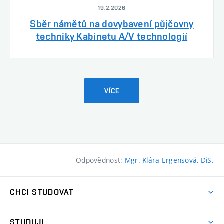
19.2.2026
Sběr námětů na dovybavení půjčovny
techniky Kabinetu A/V technologií
VÍCE
Odpovědnost:
Mgr. Klára Ergensová, DiS.
CHCI STUDOVAT
Pojďte na FaVU
STUDUJI