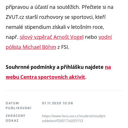
přípravou a účastí na soutěžích. Přečtete si na
ZVUT.cz starší rozhovory se sportovci, kteří
nemalé stipendium získali v letošním roce,
např.
silový vzpěrač Arnošt Vogel
nebo
vodní
pólista Michael Böhm
z FSI.
Souhrnné podmínky a přihlášku najdete
na
.
webu Centra sportovních aktivit
DATUM
01.11.2020 10:06
PUBLIKOVÁNÍ
https://www.favu.vut.cz/studenti/studijni-
ZKRÁCENÝ
oddeleni/f26017/d205153
ODKAZ