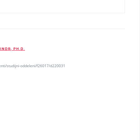
INDR, PH.D.
enti/studijni-oddeleni/f26017/d220031