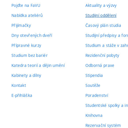
Pojďte na FaVU
Aktuality a výzvy
Nabídka ateliérů
Studijní oddělení
Přijímačky
Časový plán studia
Dny otevřených dveří
Studijní předpisy a fo
Přípravné kurzy
Studium a stáže v zahr
Studium bez bariér
Rezidenční pobyty
Katedra teorií a dějin umění
Odborná praxe
Kabinety a dílny
Stipendia
Kontakt
Soutěže
E-přihláška
Poradenství
Studentské spolky a ini
Knihovna
Rezervační systém