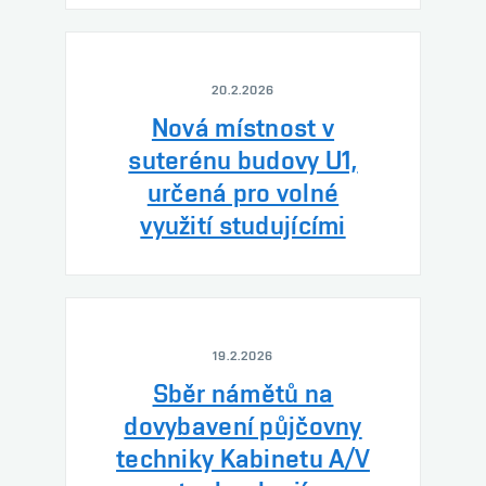
20.2.2026
Nová místnost v
suterénu budovy U1,
určená pro volné
využití studujícími
19.2.2026
Sběr námětů na
dovybavení půjčovny
techniky Kabinetu A/V