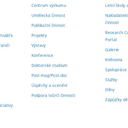
Centrum výzkumu
Letní školy
Umělecká činnost
Nakladatels
činnost
Publikační činnost
Research C
rmuláře
Projekty
Portal
aničí
Výstavy
Galerie
Konference
Knihovna
Doktorské studium
Spolupráce
Post-mag/Post-doc
Služby
Úspěchy a ocenění
Dílny
Podpora tvůrčí činnosti
Zápůjčky dě
ciativy