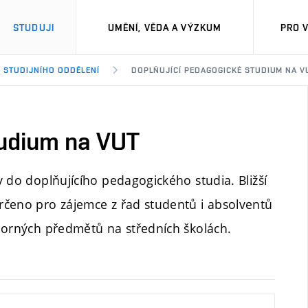
STUDUJI
UMĚNÍ, VĚDA A VÝZKUM
PRO 
Y STUDIJNÍHO ODDĚLENÍ
DOPLŇUJÍCÍ PEDAGOGICKÉ STUDIUM NA V
tudium na VUT
 do doplňujícího pedagogického studia. Bližší
rčeno pro zájemce z řad studentů i absolventů
borných předmětů na středních školách.