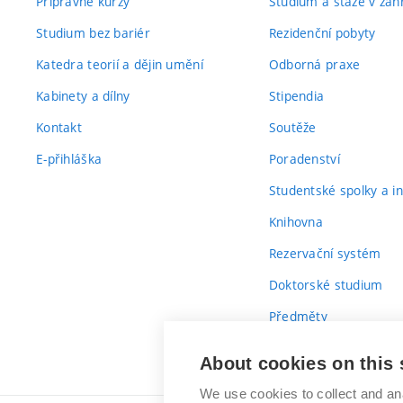
Přípravné kurzy
Studium a stáže v zahr
Studium bez bariér
Rezidenční pobyty
Katedra teorií a dějin umění
Odborná praxe
Kabinety a dílny
Stipendia
Kontakt
Soutěže
E-přihláška
Poradenství
Studentské spolky a ini
Knihovna
Rezervační systém
Doktorské studium
Předměty
Průvodce prvákem
About cookies on this 
We use cookies to collect and an