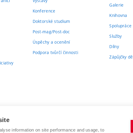
aničí
Výstavy
Galerie
Konference
Knihovna
Doktorské studium
Spolupráce
Post-mag/Post-doc
Služby
Úspěchy a ocenění
Dílny
Podpora tvůrčí činnosti
Zápůjčky dě
ciativy
site
alyse information on site performance and usage, to