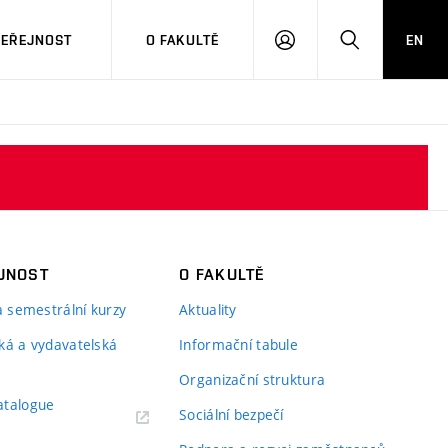
VEŘEJNOST
O FAKULTĚ
EN
PŘIHLÁSIT
HLEDAT
SE
JNOST
O FAKULTĚ
 a semestrální kurzy
Aktuality
ká a vydavatelská
Informační tabule
Organizační struktura
atalogue
Sociální bezpečí