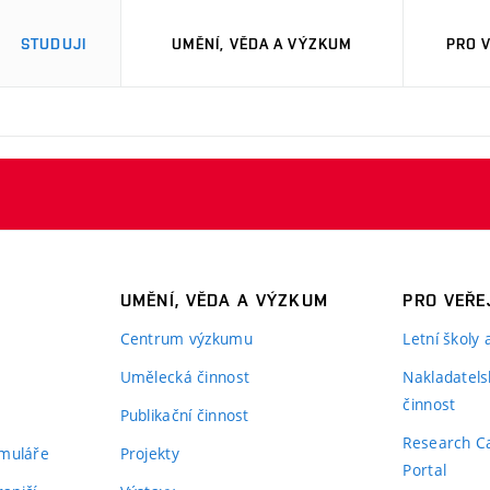
STUDUJI
UMĚNÍ, VĚDA A VÝZKUM
PRO 
M
UMĚNÍ, VĚDA A VÝZKUM
PRO VEŘE
Centrum výzkumu
Letní školy
Umělecká činnost
Nakladatels
činnost
Publikační činnost
Research C
rmuláře
Projekty
Portal