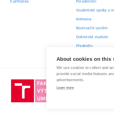
E-přihláška
Poradenství
Studentské spolky a ini
Knihovna
Rezervační systém
Doktorské studium
Předměty
Průvodce prvákem
About cookies on this 
We use cookies to collect and an
provide social media features a
advertisements.
Vysoké
Learn more
učení
technické
v
Brně