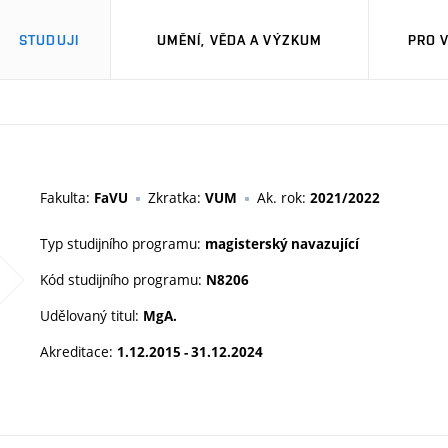
STUDUJI
UMĚNÍ, VĚDA A VÝZKUM
PRO 
M
Fakulta:
Zkratka:
Ak. rok:
FaVU
VUM
2021/2022
Typ studijního programu:
magisterský navazující
Kód studijního programu:
N8206
Udělovaný titul:
MgA.
Akreditace:
1.12.2015 - 31.12.2024