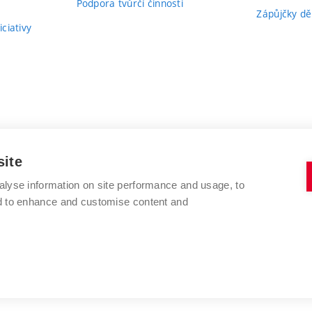
Podpora tvůrčí činnosti
Zápůjčky dě
ciativy
site
alyse information on site performance and usage, to
nd to enhance and customise content and
VYSOKÉ UČENÍ TECHNICKÉ V BRNĚ
FAKULTA VÝTVARNÝCH UMĚNÍ
Údolní 244/53
www.favu.vut.cz
602 00 Brno
studijni@favu.vut.cz