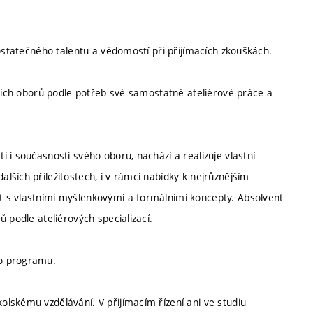
dostatečného talentu a vědomostí při přijímacích zkouškách.
lších oborů podle potřeb své samostatné ateliérové práce a
 i současnosti svého oboru, nachází a realizuje vlastní
ších příležitostech, i v rámci nabídky k nejrůznějším
 s vlastními myšlenkovými a formálními koncepty. Absolvent
 podle ateliérových specializací.
ho programu.
lskému vzdělávání. V přijímacím řízení ani ve studiu