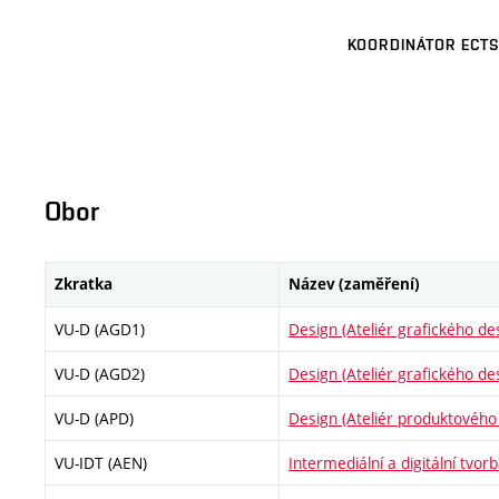
KOORDINÁTOR ECTS
Obor
Zkratka
Název (zaměření)
VU-D (AGD1)
Design (Ateliér grafického de
VU-D (AGD2)
Design (Ateliér grafického de
VU-D (APD)
Design (Ateliér produktového
VU-IDT (AEN)
Intermediální a digitální tvor