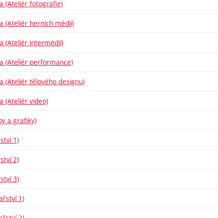
a (Ateliér fotografie)
a (Ateliér herních médií)
a (Ateliér intermédií)
ba (Ateliér performance)
ba (Ateliér tělového designu)
a (Ateliér video)
y a grafiky)
ství 1)
ství 2)
ství 3)
řství 1)
řství 2)