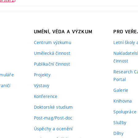
UMĚNÍ, VĚDA A VÝZKUM
PRO VEŘE
Centrum výzkumu
Letní školy
Umělecká činnost
Nakladatels
činnost
Publikační činnost
Research C
rmuláře
Projekty
Portal
aničí
Výstavy
Galerie
Konference
Knihovna
Doktorské studium
Spolupráce
Post-mag/Post-doc
Služby
Úspěchy a ocenění
Dílny