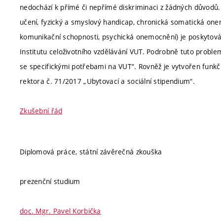
nedochází k přímé či nepřímé diskriminaci z žádných důvodů.
učení, fyzický a smyslový handicap, chronická somatická one
komunikační schopnosti, psychická onemocnění) je poskytová
Institutu celoživotního vzdělávání VUT. Podrobně tuto proble
se specifickými potřebami na VUT“. Rovněž je vytvořen funkčn
rektora č. 71/2017 „Ubytovací a sociální stipendium“.
Zkušební řád
Diplomová práce, státní závěrečná zkouška
prezenční studium
doc. Mgr. Pavel Korbička