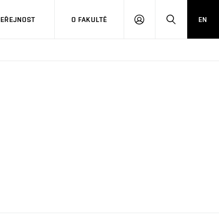
VEŘEJNOST
O FAKULTĚ
EN
PŘIHLÁSIT
HLEDAT
SE