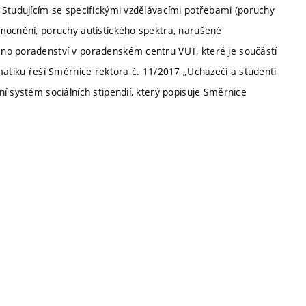
 Studujícím se specifickými vzdělávacími potřebami (poruchy
mocnění, poruchy autistického spektra, narušené
no poradenství v poradenském centru VUT, které je součástí
matiku řeší Směrnice rektora č. 11/2017 „Uchazeči a studenti
í systém sociálních stipendií, který popisuje Směrnice