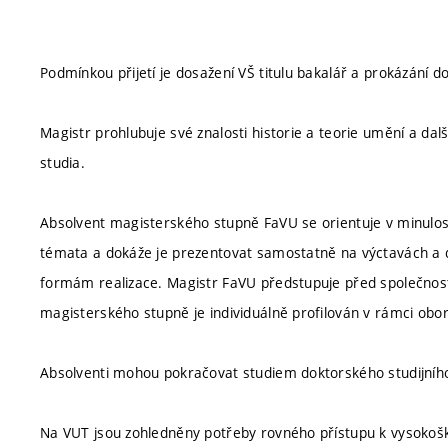
Podmínkou přijetí je dosažení VŠ titulu bakalář a prokázání 
Magistr prohlubuje své znalosti historie a teorie umění a da
studia.
Absolvent magisterského stupně FaVU se orientuje v minulosti
témata a dokáže je prezentovat samostatně na výctavách a dal
formám realizace. Magistr FaVU předstupuje před společnost
magisterského stupně je individuálně profilován v rámci oborů
Absolventi mohou pokračovat studiem doktorského studijní
Na VUT jsou zohledněny potřeby rovného přístupu k vysokoško