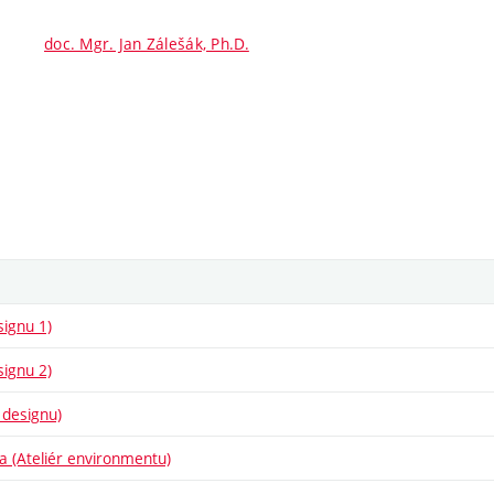
doc. Mgr. Jan Zálešák, Ph.D.
signu 1)
signu 2)
 designu)
ba (Ateliér environmentu)