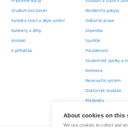
Přípravné kurzy
Studium a stáže v zahr
Studium bez bariér
Rezidenční pobyty
Katedra teorií a dějin umění
Odborná praxe
Kabinety a dílny
Stipendia
Kontakt
Soutěže
E-přihláška
Poradenství
Studentské spolky a ini
Knihovna
Rezervační systém
Doktorské studium
Předměty
Průvodce prvákem
About cookies on this 
We use cookies to collect and an