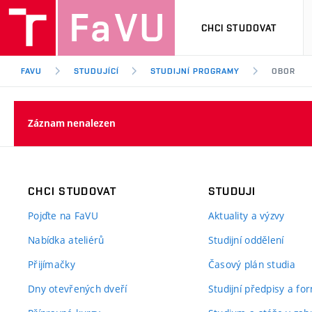
CHCI STUDOVAT
FAVU
STUDUJÍCÍ
STUDIJNÍ PROGRAMY
OBOR
Záznam nenalezen
CHCI STUDOVAT
STUDUJI
Pojďte na FaVU
Aktuality a výzvy
Nabídka ateliérů
Studijní oddělení
Přijímačky
Časový plán studia
Dny otevřených dveří
Studijní předpisy a fo