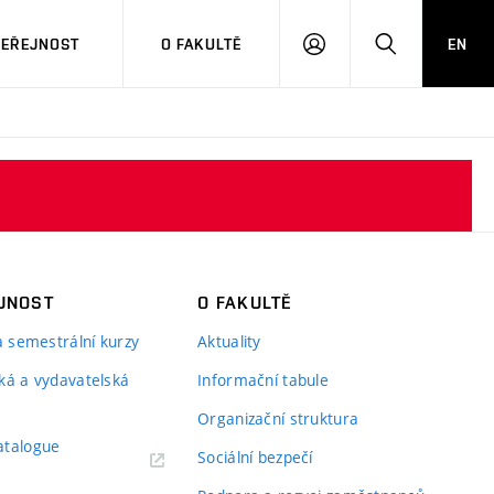
VEŘEJNOST
O FAKULTĚ
EN
PŘIHLÁSIT
HLEDAT
SE
JNOST
O FAKULTĚ
 a semestrální kurzy
Aktuality
ká a vydavatelská
Informační tabule
Organizační struktura
atalogue
Sociální bezpečí