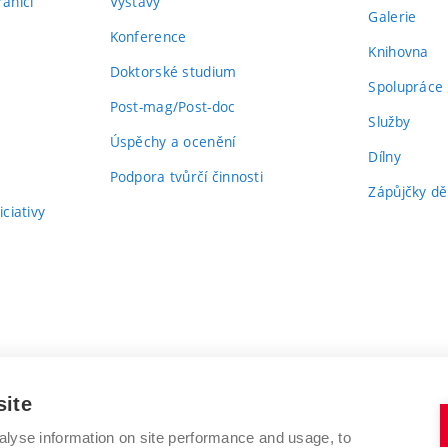
aničí
Výstavy
Galerie
Konference
Knihovna
Doktorské studium
Spolupráce
Post-mag/Post-doc
Služby
Úspěchy a ocenění
Dílny
Podpora tvůrčí činnosti
Zápůjčky dě
ciativy
site
alyse information on site performance and usage, to