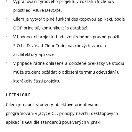
Vypracování týmového projektu v rozsahu 5 členů v
prostředí Azure DevOps.
Cílem je vytvořit plně funkční desktopovou aplikaci, podle
OOP principů, komunikující s databází.
V hodnocení projektu bude zohledněno správné použití
S.O.L.I.D, zásad CleanCode, návrhových vzorů a
architektury aplikace.
V případě řádně ohlášené a doložené překážky ve studiu
může student požádat o odložení termínu odevzdání u
kterékoliv části projektu.
UČEBNÍ CÍLE
Cílem je naučit studenty objektově orientované
programování v jazyce C#, principy návrhu desktopových
aplikací s GUI dle standardů používaných v praxi.