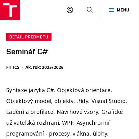
PŘIHLÁSIT
HLEDAT
MENU
SE
DETAIL PŘEDMĚTU
Seminář C#
FIT-ICS
Ak. rok: 2025/2026
Syntaxe jazyka C#. Objektová orientace.
Objektový model, objekty, třídy. Visual Studio.
Ladění a profilace. Návrhové vzory. Grafické
uživatelská rozhraní, WPF. Asynchronní
programování - procesy, vlákna, úlohy.