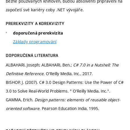
běžně používaných knihoven, budou absolventi připraveni na
započetí své kariéry coby .NET vývojáře.
PREREKVIZITY A KOREKVIZITY
doporučená prerekvizita
Základy programování
DOPORUČENÁ LITERATURA
ALBAHARI, Joseph; ALBAHARI, Ben.;
C# 7.0 in a Nutshell: The
Definitive Reference.
O'Reilly Media, Inc., 2017.
BISHOP, J. (2007). C# 3.0 Design Patterns: Use the Power of C#
3.0 to Solve Real-World Problems. " O'Reilly Media, Inc.".
GAMMA, Erich.
Design patterns: elements of reusable object-
oriented software
. Pearson Education India, 1995.