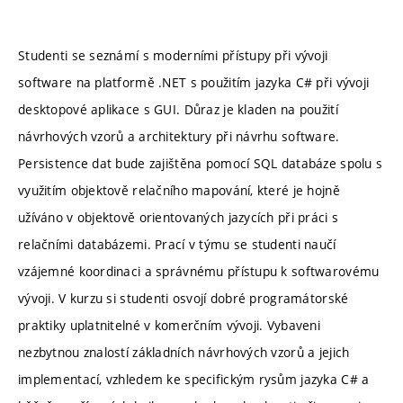
Studenti se seznámí s moderními přístupy při vývoji
software na platformě .NET s použitím jazyka C# při vývoji
desktopové aplikace s GUI. Důraz je kladen na použití
návrhových vzorů a architektury při návrhu software.
Persistence dat bude zajištěna pomocí SQL databáze spolu s
využitím objektově relačního mapování, které je hojně
užíváno v objektově orientovaných jazycích při práci s
relačními databázemi. Prací v týmu se studenti naučí
vzájemné koordinaci a správnému přístupu k softwarovému
vývoji. V kurzu si studenti osvojí dobré programátorské
praktiky uplatnitelné v komerčním vývoji. Vybaveni
nezbytnou znalostí základních návrhových vzorů a jejich
implementací, vzhledem ke specifickým rysům jazyka C# a