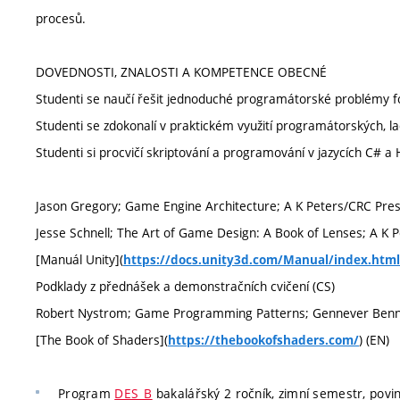
procesů.
DOVEDNOSTI, ZNALOSTI A KOMPETENCE OBECNÉ
Studenti se naučí řešit jednoduché programátorské problémy f
Studenti se zdokonalí v praktickém využití programátorských, la
Studenti si procvičí skriptování a programování v jazycích C# a 
Jason Gregory; Game Engine Architecture; A K Peters/CRC Press;
Jesse Schnell; The Art of Game Design: A Book of Lenses; A K Pe
[Manuál Unity](
https://docs.unity3d.com/Manual/index.html
Podklady z přednášek a demonstračních cvičení (CS)
Robert Nystrom; Game Programming Patterns; Gennever Benning;
[The Book of Shaders](
) (EN)
https://thebookofshaders.com/
Program
DES_B
bakalářský 2 ročník, zimní semestr, povin