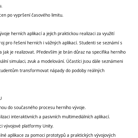
u.
en po vypršení časového limitu.
je herních aplikací a jejich praktickou realizaci za využití
j pro řešení herních i vážných aplikací. Studenti se seznámí s
 a Jak je realizovat. Především je brán důraz na specifika herního
kální simulaci, zvuk a modelování. Účastíci jsou dále seznámeni
í studentům transformovat nápady do podoby reálných
U
enou do současného procesu herního vývoje.
izaci interaktivních a pasivních multimediálních aplikací.
i vývojové platformy Unity.
lné aplikace za pomoci prototypů a praktických vývojových