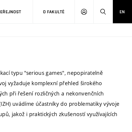
VEŘEJNOST
O FAKULTĚ
EN
PŘIHLÁSIT
HLEDAT
SE
likací typu "serious games", nepopiratelně
vývoj vyžaduje komplexní přehled širokého
ých při řešení rozličných a nekonvenčních
IZH) uvádíme účastníky do problematiky vývoje
pů, jakož i praktických zkušeností využívajících