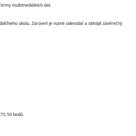
 formy multimediálních dat.
růběžného úkolu. Zároveň je nutné odevzdat a obhájit závěrečný
CTS 50 bodů.