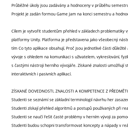
Průběžné úkoly jsou zadávány a hodnoceny v průběhu semestr
Projekt je zadán formou Game Jam na konci semestru a hodnoc
Cílem je vytvořit studentům přehled v základech problematiky vývo
platformy Unity. Platforma je představena jako všeobecný nástro
tím Co tyto aplikace obsahují, Proč jsou jednotlivé části důležité
vývoje s ohledem na komunikaci s uživatelem, vykreslování, fyzi
s častými nástroji herního vývojáře. Získané znalosti umožňuj
interaktivních i pasivních aplikací.
ZÍSKANÉ DOVEDNOSTI, ZNALOSTI A KOMPETENCE Z PŘEDMĚT
Studenti se seznámí se základní terminologií návrhu her zasaz
Studenti získají přehled algoritmů a postupů používaných při real
Studenti se naučí řešit časté problémy v herním vývoji za pomoc
Studenti budou schopni transformovat koncepty a nápady v reá