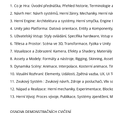
1. Co je Hra: Úvodní přednáška, Přehled historie, Terminologie
2. Návrh Her: Návrh systémů, Herní žánry, Mechaniky, Herní ná
3. Herní Engine: Architektura a systémy, Herní smyčka, Engine 
4. Unity jako Platforma: Datová orientace, Entity a Komponenty
5. Uživatelský Vstup: Styly ovládání, Specifika hardware, Vstup v
6. Tělesa a Prostor: Scéna ve 3D, Transformace, Fyzika v Unity
7. Vizualizace a Zobrazení: Kamera, Efekty a Shadery, Materiály 
8. Assety a Modely: Formáty a nástroje, Rigging, Skinning, Asset
9. Dynamika Scény: Animace, Interpolace, Kosterní animace, Ti
10. Vizuální Rozhraní: Elementy, Události, Zpětná vazba, UX, UI To
11. Zvukový Systém : Zvukový návrh, Zdroje a posluchači, Vliv s
12. Nápad a Realizace: Herní mechaniky, Experimentace, Block
13. Herní Vývoj: Proces vývoje, Publikace, Systémy zpeněžení, 
OSNOVA DEMONSTRAČNÍCH CVIČENÍ