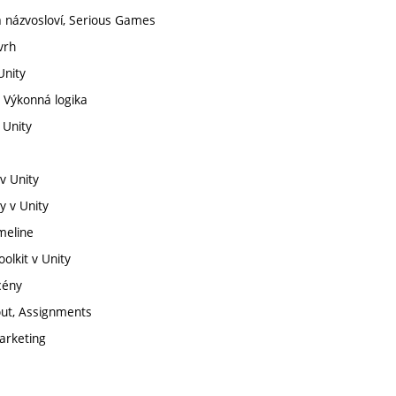
 a názvosloví, Serious Games
vrh
Unity
, Výkonná logika
 Unity
v Unity
y v Unity
meline
olkit v Unity
cény
out, Assignments
Marketing